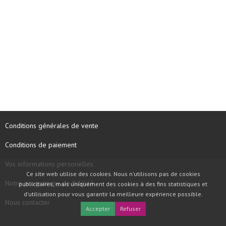
Conditions générales de vente
Conditions de paiement
Vos informations personelles
Ce site web utilise des cookies. Nous n'utilisons pas de cookies
Notre programme de fidélité
publicitaires, mais uniquement des cookies à des fins statistiques et
d'utilisation pour vous garantir la meilleure expérience possible.
Nous contacter
Accepter
Refuser
COPYRIGHT © 1997 - 2026 TOOLBOX RECORDS SAS