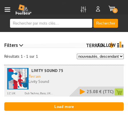
new
0
Rechercher
Filters
FOLLOW
TERRAIN
Résultats 1 - 1 sur 1
LIVITY SOUND 75
Terrain
Livity Sound
25.08 €
(TTC)
12", UK
Dub Techno, Bass, UK...
Load more