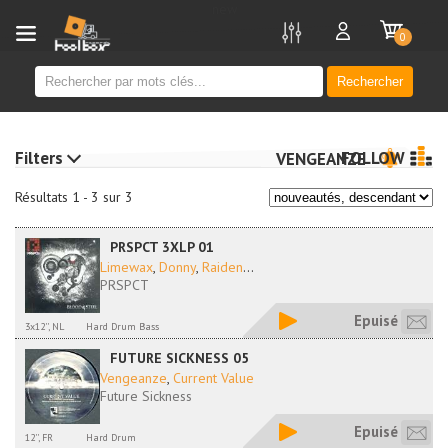
new
0
Rechercher
Filters
FOLLOW
VENGEANZE
Résultats 1 - 3 sur 3
PRSPCT 3XLP 01
Limewax
,
Donny
,
Raiden
...
PRSPCT
Epuisé
3x12'', NL
Hard Drum Bass
FUTURE SICKNESS 05
Vengeanze
,
Current Value
Future Sickness
Epuisé
12'', FR
Hard Drum