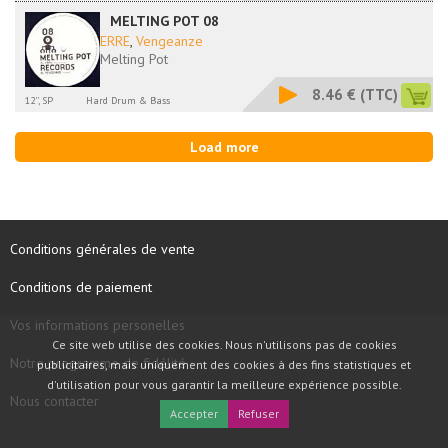
MELTING POT 08
ERRE
,
Vengeanze
Melting Pot
8.46 €
(TTC)
12'', SP
Hard Drum & Bass
Load more
Conditions générales de vente
Conditions de paiement
Vos informations personelles
Ce site web utilise des cookies. Nous n'utilisons pas de cookies
Notre programme de fidélité
publicitaires, mais uniquement des cookies à des fins statistiques et
d'utilisation pour vous garantir la meilleure expérience possible.
Nous contacter
Accepter
Refuser
COPYRIGHT © 1997 - 2026 TOOLBOX RECORDS SAS