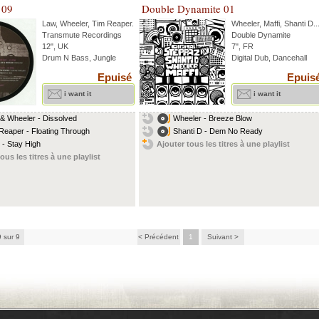
 09
Double Dynamite 01
Law
,
Wheeler
,
Tim Reaper
...
Wheeler
,
Maffi
,
Shanti D
..
Transmute Recordings
Double Dynamite
12", UK
7", FR
Drum N Bass, Jungle
Digital Dub, Dancehall
Epuisé
Epuis
i want it
i want it
& Wheeler - Dissolved
Wheeler - Breeze Blow
Reaper - Floating Through
Shanti D - Dem No Ready
 - Stay High
Ajouter tous les titres à une playlist
ous les titres à une playlist
9 sur 9
< Précédent
1
Suivant >