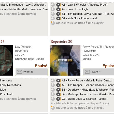
Majestic Intelligence - Law & Wheeler...
A1 - Law & Wheeler - Absolute Proof
Nema, Child of the Void - Eusebeia Remix
A2 - Law - Love High
ous les titres à une playlist
B1 - Tim Reaper, Law & Kola Nut - Fast As
B2 - Kola Nut - Rhode Island
Ajouter tous les titres à une playlist
 23
Repertoire 20
Law
,
Wheeler
Ricky Force
,
Tim Reaper
Repertoire
Repertoire
12'', UK
2X12 EP, UK
Drum And Bass, Jungle
Jungle
Epuisé
Epuis
i want it
i want it
Intertsect
A1 - Ricky Force - Make It Right (Dead...
 Early Reflections
A2 - Tim Reaper - Second Chance (Sonar'
Igloo
B1 - Overlook - Misty (Law & Wheeler Re
 Post-Truth
B2 - Madcap - Never Be Free (Friske Rem
ous les titres à une playlist
C1 - David Louis & Stranjah - Lethal...
Accèder à la fiche complète du disque (8 titres)
Ajouter tous les titres à une playlist