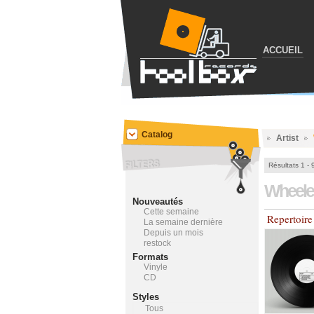
ACCUEIL
Catalog
Artist
Résultats 1 - 
Wheele
Nouveautés
Cette semaine
Repertoir
La semaine dernière
Depuis un mois
restock
Formats
Vinyle
CD
Styles
Tous