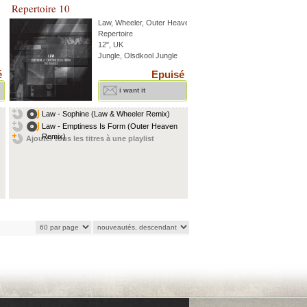
Repertoire 10
.
Law
,
Wheeler
,
Outer Heaven
Repertoire
12", UK
Jungle, Olsdkool Jungle
é
Epuisé
i want it
Law - Sophine (Law & Wheeler Remix)
Law - Emptiness Is Form (Outer Heaven
Remix)
Ajouter tous les titres à une playlist