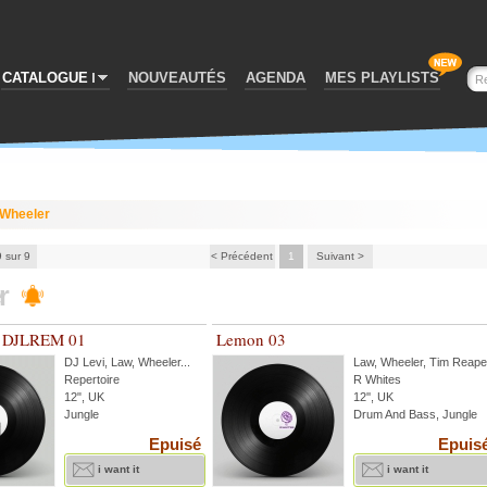
CATALOGUE
NOUVEAUTÉS
AGENDA
MES PLAYLISTS
Wheeler
9 sur 9
< Précédent
1
Suivant >
r
e DJLREM 01
Lemon 03
DJ Levi
,
Law
,
Wheeler
...
Law
,
Wheeler
,
Tim Reape
Repertoire
R Whites
12", UK
12'', UK
Jungle
Drum And Bass, Jungle
Epuisé
Epuis
i want it
i want it