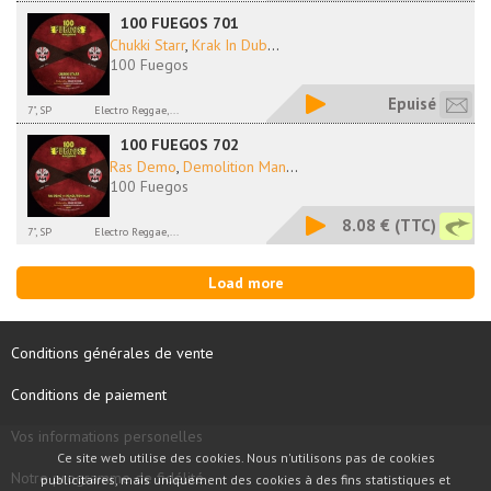
100 FUEGOS 701
Chukki Starr
,
Krak In Dub
...
100 Fuegos
Epuisé
7", SP
Electro Reggae,...
100 FUEGOS 702
Ras Demo
,
Demolition Man
...
100 Fuegos
8.08 €
(TTC)
7", SP
Electro Reggae,...
Load more
Conditions générales de vente
Conditions de paiement
Vos informations personelles
Ce site web utilise des cookies. Nous n'utilisons pas de cookies
Notre programme de fidélité
publicitaires, mais uniquement des cookies à des fins statistiques et