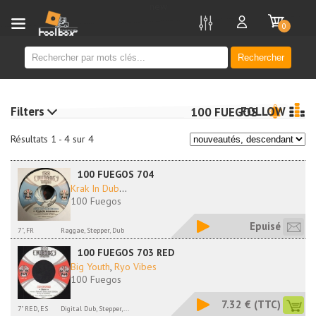
new
0
Rechercher
Filters
FOLLOW
100 FUEGOS
Résultats 1 - 4 sur 4
100 FUEGOS 704
Krak In Dub
...
100 Fuegos
Epuisé
7'', FR
Raggae, Stepper, Dub
100 FUEGOS 703 RED
Big Youth
,
Ryo Vibes
100 Fuegos
7.32 €
(TTC)
7" RED, ES
Digital Dub, Stepper,...