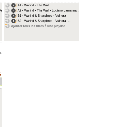
A1 - Warind - The Wall
ee...
A2 - Warind - The Wall - Luciano Lamanna...
B1 - Warind & Sharplines - Vulnera
B2 - Warind & Sharplines - Vulnera -...
Ajouter tous les titres à une playlist
e
...
é