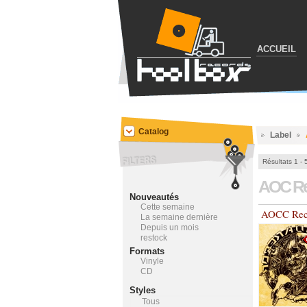
ACCUEIL
Catalog
Label
Résultats 1 - 
AOC R
Nouveautés
Cette semaine
AOCC Rec
La semaine dernière
Depuis un mois
restock
Formats
Vinyle
CD
Styles
Tous