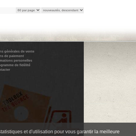
ns générales de vente
ns de paiement
rmations personelles
ogramme de fidélité
tacter
tistiques et d'utilisation pour vous garantir la meilleure