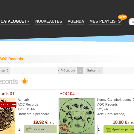
CATALOGUE
NOUVEAUTÉS
AGENDA
MES PLAYLISTS
AOC Records
5 sur 5
< Précédent
1
Suivant >
ecords
ords 01
AOC 04
Asmatik
Kenny Campbell
,
Lenny 
AOC Records
AOC Records
12'' LTD, FR
12'', FR
Hardcore, Speedcore
Acid, Hard Techno,...
19.92 €
18.00 €
(TTC)
(TTC
re-order
Ajout au panie