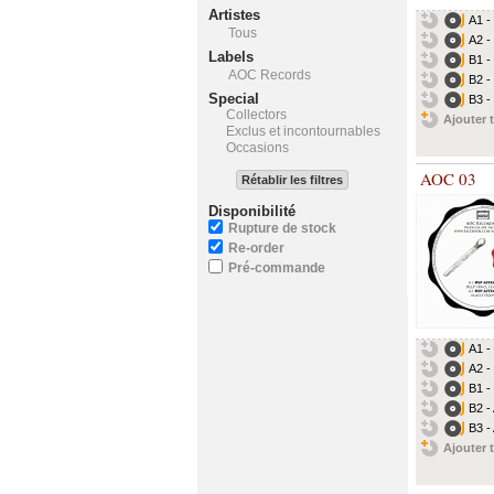
Artistes
A1 -
Tous
A2 -
Labels
B1 -
AOC Records
B2 -
Special
B3 -
Collectors
Ajouter t
Exclus et incontournables
Occasions
AOC 03
Rétablir les filtres
Disponibilité
Rupture de stock
Re-order
Pré-commande
A1 -
A2 -
B1 -
B2 -
B3 -
Ajouter t