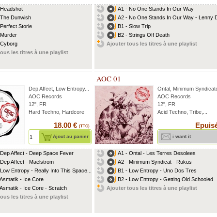
 Headshot
A1 - No One Stands In Our Way
 The Dunwish
A2 - No One Stands In Our Way - Lenny D
 Perfect Storie
B1 - Slow Trip
 Murder
B2 - Strings OIf Death
 Cyborg
Ajouter tous les titres à une playlist
ous les titres à une playlist
AOC 01
Dep Affect
,
Low Entropy
...
Ontal
,
Minimum Syndicat
AOC Records
AOC Records
12", FR
12", FR
Hard Techno, Hardcore
Acid Techno, Tribe,...
18.00 €
Epuis
(TTC)
Ajout au panier
i want it
 Dep Affect - Deep Space Fever
A1 - Ontal - Les Terres Desolees
 Dep Affect - Maelstrom
A2 - Minimum Syndicat - Rukus
 Low Entropy - Really Into This Space...
B1 - Low Entropy - Uno Dos Tres
 Asmatik - Ice Core
B2 - Low Entropy - Getting Old Schooled
 Asmatik - Ice Core - Scratch
Ajouter tous les titres à une playlist
ous les titres à une playlist