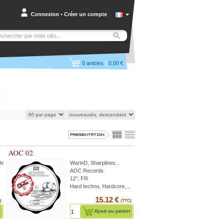
Connexion
•
Créer un compte
|
0
articles
0.00 €
AOC 02
Dee
WarinD
,
Sharplines
...
AOC Records
12", FR
Hard techno, Hardcore,...
15.12 €
)
(TTC)
r
Ajout au panier