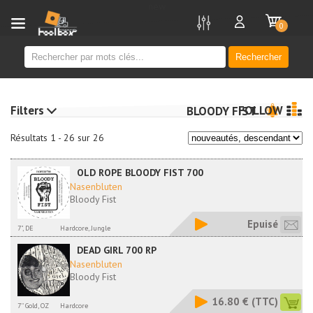
new
0
Rechercher
Filters
FOLLOW
BLOODY FIST
Résultats 1 - 26 sur 26
OLD ROPE BLOODY FIST 700
Nasenbluten
Bloody Fist
Epuisé
7", DE
Hardcore, Jungle
DEAD GIRL 700 RP
Nasenbluten
Bloody Fist
16.80 €
(TTC)
7'' Gold, OZ
Hardcore