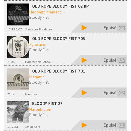
OLD ROPE BLOODY FIST 02 RP
Hedonist
,
Memetic
...
Bloody Fist
Epuisé
12'' RED, OZ
Speedcore, Breakcore,...
OLD ROPE BLOODY FIST 703
Xylocaine
Bloody Fist
Epuisé
7'', UK
Hardcore old School,...
OLD ROPE BLOODY FIST 701
Memetic
Bloody Fist
Epuisé
7", UK
Hardcore
BLOODY FIST 27
Nasenbluten
Bloody Fist
Epuisé
3x12'', DE
Amiga Core