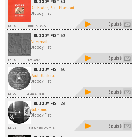
BLOODY FIST 31
De-Koder
,
Paul Blackout
Bloody Fist
Epuisé
10'', OZ
DRUM & BASS
BLOODY FIST 32
Aftermath
Bloody Fist
Epuisé
12'', OZ
Breakcore
BLOODY FIST 30
Paul Blackout
Bloody Fist
Epuisé
12'', DE
Drum & bass
BLOODY FIST 26
Subsonic
Bloody Fist
Epuisé
12", OZ
Hard Jungle, Drum &...