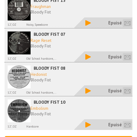
BLOODY FIST 15
Fraughman
Bloody Fist
Epuisé
12", OZ
Noisy, Speedcore
BLOODY FIST 07
Rage Reset
Bloody Fist
Epuisé
12", OZ
Old School hardcore,...
BLOODY FIST 08
Hedonist
Bloody Fist
Epuisé
12", OZ
Old School hardcore,...
BLOODY FIST 10
Embolism
Bloody Fist
Epuisé
12'', OZ
Hardcore