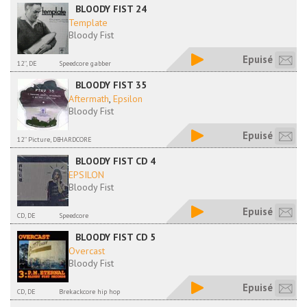
BLOODY FIST 24
Template
Bloody Fist
Epuisé
12'', DE
Speedcore gabber
BLOODY FIST 35
Aftermath
,
Epsilon
Bloody Fist
Epuisé
12'' Picture, DE
HARDCORE
BLOODY FIST CD 4
EPSILON
Bloody Fist
Epuisé
CD, DE
Speedcore
BLOODY FIST CD 5
Overcast
Bloody Fist
Epuisé
CD, DE
Brekackcore hip hop