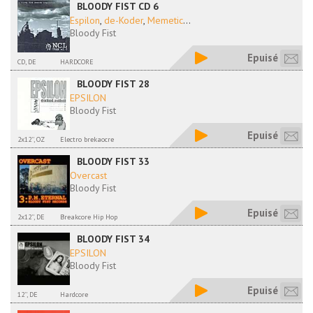
BLOODY FIST CD 6
Espilon
,
de-Koder
,
Memetic
...
Bloody Fist
Epuisé
CD, DE
HARDCORE
BLOODY FIST 28
EPSILON
Bloody Fist
Epuisé
2x12'', OZ
Electro brekaocre
BLOODY FIST 33
Overcast
Bloody Fist
Epuisé
2x12'', DE
Breakcore Hip Hop
BLOODY FIST 34
EPSILON
Bloody Fist
Epuisé
12'', DE
Hardcore