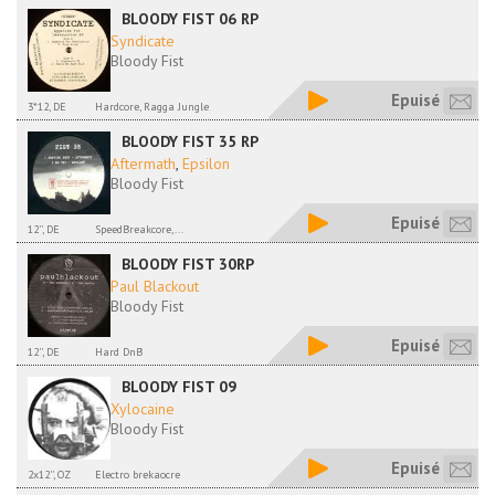
BLOODY FIST 06 RP
Syndicate
Bloody Fist
Epuisé
3*12, DE
Hardcore, Ragga Jungle
BLOODY FIST 35 RP
Aftermath
,
Epsilon
Bloody Fist
Epuisé
12'', DE
SpeedBreakcore,...
BLOODY FIST 30RP
Paul Blackout
Bloody Fist
Epuisé
12'', DE
Hard DnB
BLOODY FIST 09
Xylocaine
Bloody Fist
Epuisé
2x12'', OZ
Electro brekaocre