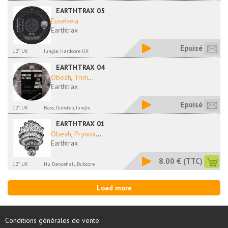
EARTHTRAX 05
Eusebeia
Earthtrax
Epuisé
12'', UK
Jungle, Hardcore UK
EARTHTRAX 04
Obeah
,
Trim
...
Earthtrax
Epuisé
12'', UK
Bass, Dubstep, Jungle
EARTHTRAX 01
Obeah
,
Prynox
...
Earthtrax
8.00 €
(TTC)
12'', UK
Nu Dancehall, Dubcore
Load more
Conditions générales de vente