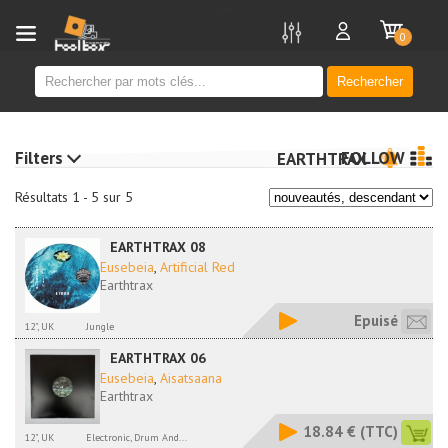
new
0
Rechercher
Filters
FOLLOW
EARTHTRAX
Résultats 1 - 5 sur 5
EARTHTRAX 08
Eusebeia
,
Artificial Red
Earthtrax
Epuisé
12", UK
Jungle
EARTHTRAX 06
Eusebeia
,
Aisatsaana
Earthtrax
18.84 €
(TTC)
12", UK
Electronic, Drum And...