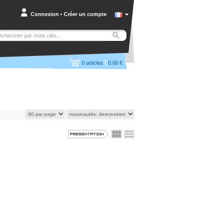
Connexion
•
Créer un compte
|
0
articles
0.00 €