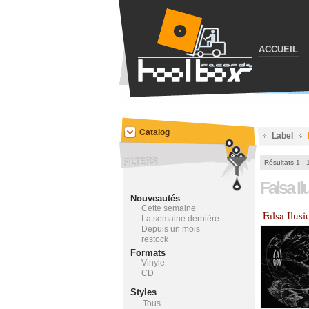
ACCUEIL
Catalog
Label
Résultats 1 - 
Falsa I
Nouveautés
Cette semaine
Falsa Ilus
La semaine dernière
Depuis un mois
restock
Formats
Vinyle
CD
Styles
Tous