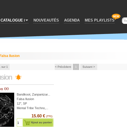
CATALOGUE
NOUVEAUTÉS
AGENDA
MES PLAYLISTS
Falsa Ilusion
1 sur 1
< Précédent
1
Suivant >
lusion
ion 00
Bandikoot
,
Zanpantzar
...
Falsa Ilusion
12'', SP
Mental Tribe Techno,...
15.60 €
(TTC)
Ajout au panier