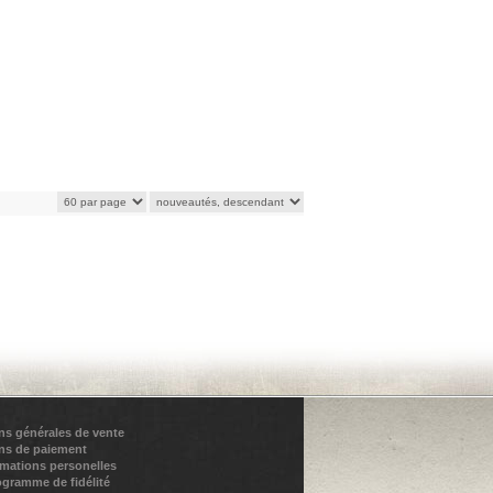
ns générales de vente
ns de paiement
rmations personelles
ogramme de fidélité