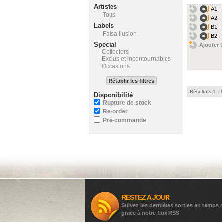
Artistes
A1 -
Tous
A2 -
Labels
B1 -
Falsa Ilusion
B2 -
Special
Ajouter t
Collectors
Exclus et incontournables
Occasions
Rétablir les filtres
Résultats 1 - 
Disponibilité
Rupture de stock
Re-order
Pré-commande
RESTEZ A JOUR
Suivez les dernières sorties en temps r
grace à notre flux RSS