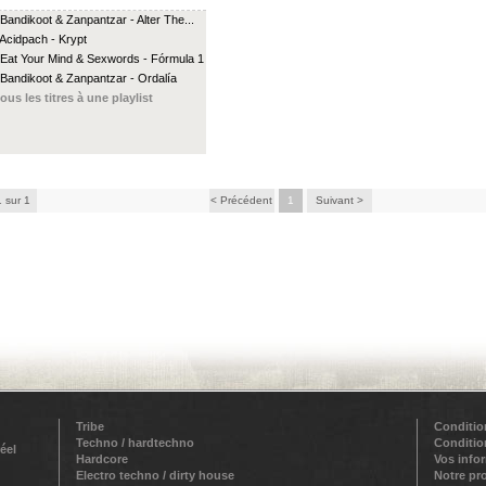
 Bandikoot & Zanpantzar - Alter The...
 Acidpach - Krypt
 Eat Your Mind & Sexwords - Fórmula 1
 Bandikoot & Zanpantzar - Ordalía
ous les titres à une playlist
1 sur 1
< Précédent
1
Suivant >
Tribe
Conditio
Techno / hardtechno
Conditio
éel
Hardcore
Vos info
Electro techno / dirty house
Notre pr