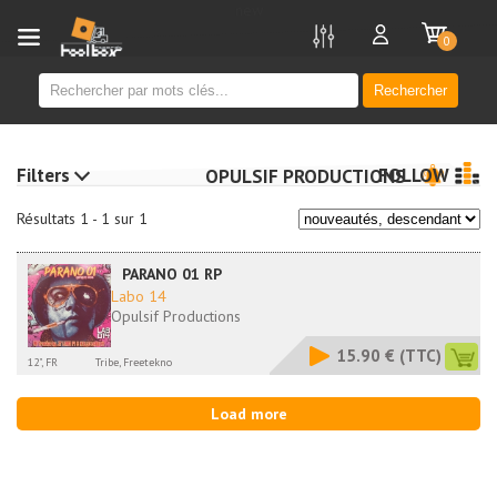
new
0
Rechercher
Filters
FOLLOW
OPULSIF PRODUCTIONS
Résultats 1 - 1 sur 1
PARANO 01 RP
Labo 14
Opulsif Productions
15.90 €
(TTC)
12", FR
Tribe, Freetekno
Load more