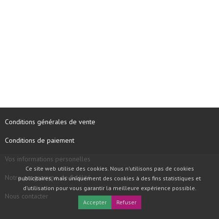
Conditions générales de vente
Conditions de paiement
Vos informations personelles
Ce site web utilise des cookies. Nous n'utilisons pas de cookies
Notre programme de fidélité
publicitaires, mais uniquement des cookies à des fins statistiques et
d'utilisation pour vous garantir la meilleure expérience possible.
Nous contacter
Accepter
Refuser
COPYRIGHT © 1997 - 2026 TOOLBOX RECORDS SAS