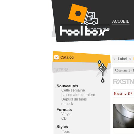
ACCUEIL
Catalog
Label
Résultats 1 - 
RXST
Nouveautés
Cette semaine
Rxstnz 03
La semaine dernière
Depuis un mois
restock
Formats
Vinyle
CD
Styles
Tous