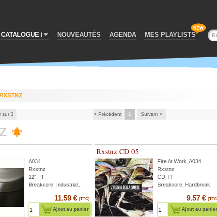
CATALOGUE
NOUVEAUTÉS
AGENDA
MES PLAYLISTS
RXSTNZ
3 sur 3
< Précédent
1
Suivant >
NZ
Rxstnz CD 05
A034
Fire At Work
,
A034
...
Rxstnz
Rxstnz
12", IT
CD, IT
Breakcore, Industrial...
Breakcore, Hardbreak
11.59 €
9.57 €
(TTC)
(TTC
Ajout au panier
Ajout au panie