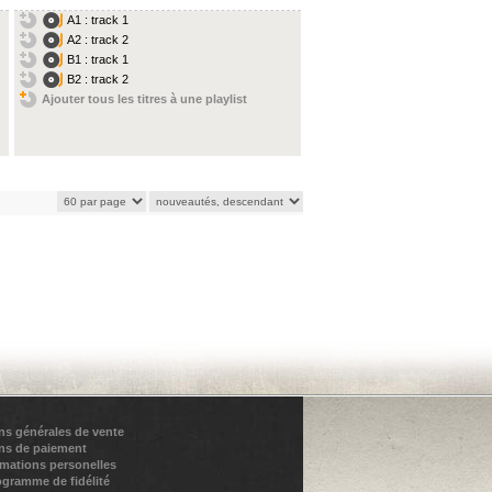
A1 : track 1
A2 : track 2
B1 : track 1
B2 : track 2
Ajouter tous les titres à une playlist
ns générales de vente
ns de paiement
rmations personelles
ogramme de fidélité