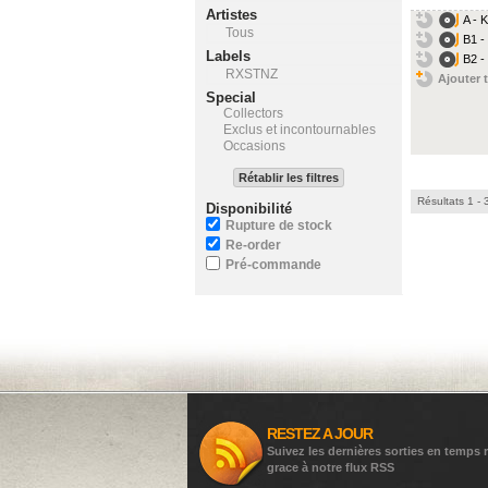
Artistes
A - 
Tous
B1 -
Labels
B2 -
RXSTNZ
Ajouter t
Special
Collectors
Exclus et incontournables
Occasions
Rétablir les filtres
Résultats 1 - 
Disponibilité
Rupture de stock
Re-order
Pré-commande
RESTEZ A JOUR
Suivez les dernières sorties en temps r
grace à notre flux RSS