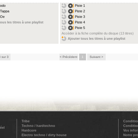
Kodo
Piste 1
 Tappa
Piste 2
 Oe
Piste 3
ous les titres à une playlist
Piste 4
Piste 5
Accèder à la fiche complète du disque (13 titres)
Ajouter tous les titres à une playlist
3 sur 3
< Précédent
1
Suivant >
Tribe
Conditio
Techno / hardtechno
Conditio
éel
Hardcore
Vos info
Electro techno / dirty house
Notre pr