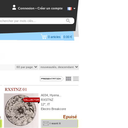
Connexion
•
Créer un compte
|
0
articles
0.00 €
RXSTNZ 01
A034
,
Hyena
...
RXSTNZ
12'', IT
Electro Breakcore
Epuisé
)
r
i want it