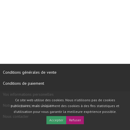
Conditions générales de vente
Conditions de paiement
Vos informations personelles
Ce site web utilise des cookies. Nous n'utilisons pas de cookies
Notre programme de fidélité
publicitaires, mais uniquement des cookies à des fins statistiques et
d'utilisation pour vous garantir la meilleure expérience possible.
Nous contacter
Accepter
Refuser
COPYRIGHT © 1997 - 2026 TOOLBOX RECORDS SAS