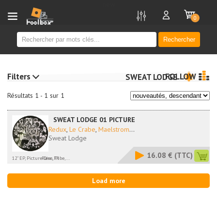
new
0
Rechercher
Filters
FOLLOW
SWEAT LODGE
Résultats 1 - 1 sur 1
SWEAT LODGE 01 PICTURE
Redux
,
Le Crabe
,
Maelstrom
...
Sweat Lodge
16.08 €
(TTC)
12" EP, Picture Disc, FR
Rave, Tribe,...
Load more