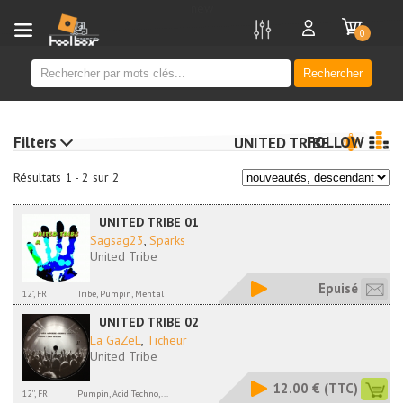
new
0
Rechercher
Filters
FOLLOW
UNITED TRIBE
Résultats 1 - 2 sur 2
UNITED TRIBE 01
Sagsag23
,
Sparks
United Tribe
Epuisé
12", FR
Tribe, Pumpin, Mental
UNITED TRIBE 02
La GaZeL
,
Ticheur
United Tribe
12.00 €
(TTC)
12'', FR
Pumpin, Acid Techno,...