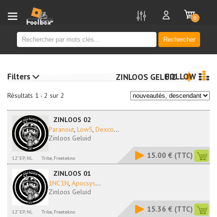
new
0
Rechercher
Filters
FOLLOW
ZINLOOS GELUID
Résultats 1 - 2 sur 2
ZINLOOS 02
Paranout
,
Low5
,
Dexco
...
Zinloos Geluid
15.00 €
(TTC)
12" EP, NL
Tribe, Freetekno
ZINLOOS 01
1NC1N
,
Apocsys
...
Zinloos Geluid
15.36 €
(TTC)
12" EP, NL
Tribe, Freetekno