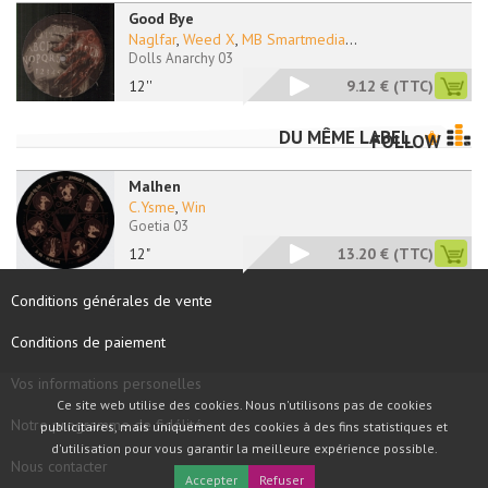
Good Bye
Naglfar
,
Weed X
,
MB Smartmedia
...
Dolls Anarchy 03
12''
9.12 €
(TTC)
DU MÊME LABEL
FOLLOW
Malhen
C.Ysme
,
Win
Goetia 03
12"
13.20 €
(TTC)
Conditions générales de vente
Conditions de paiement
Vos informations personelles
Ce site web utilise des cookies. Nous n'utilisons pas de cookies
Notre programme de fidélité
publicitaires, mais uniquement des cookies à des fins statistiques et
d'utilisation pour vous garantir la meilleure expérience possible.
Nous contacter
Accepter
Refuser