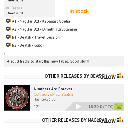
In stock
A1 - Naglfar Bzt - Kabaalist Goetia
A2 - Naglfar Bzt - Dimeth Yltryptamine
B1 - Beatsh - Travel Session
B2 - Beatsh - Glitch
i
4 solid tracks to start this new label. Good stuff!
OTHER RELEASES BY
BEATSH
FOLLOW
Numbers Are Forever
Collision
,
eMeL
,
Beatsh
Hashtek23 06
12"
13.20 €
(TTC)
OTHER RELEASES BY
NAGLFAR
FOLLOW