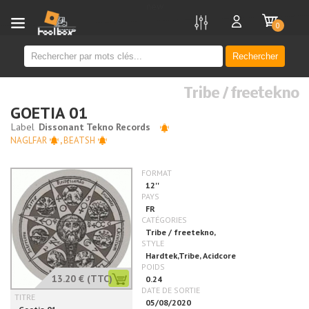
new
0
Rechercher
Tribe / freetekno
GOETIA 01
NAGLFAR
,
BEATSH
13.20 €
(TTC)