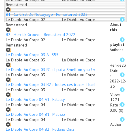
Remastered
B1 - Ca C'Est Du Nettoyage - Remastered 2022
Le Diable Au Corps 02
Le Diable Au Corps
About
Remastered
this
B2 - Heretik Groove - Remastered 2022
Le Diable Au Corps 02
Le Diable Au Corps
playlist
Remastered
Author
:
Le Diable Au Corps 03 A : 555
Le Diable Au Corps 03
Le Diable Au Corps
Henkie23
Le Diable Au Corps 03 B1 : I put a Smell on you ! who boobs ??
Date
Le Diable Au Corps 03
Le Diable Au Corps
:
2022-12-
Le Diable Au Corps 03 B2 : Toutes ces traces Thank You DJ !
25
Le Diable Au Corps 03
Le Diable Au Corps
Views
:
Le Diable Au Core 04 A1 : Fatality
1271
Le Diable Au Corps 04
Le Diable Au Corps
Rate
:
0.00 (0)
Le Diable Au Core 04 B1 : Matrixx
Le Diable Au Corps 04
Le Diable Au Corps
Author
Le Diable Au Core 04 B2 : Fucking Oinz