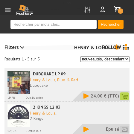
new
0
Rechercher
Filters
FOLLOW
HENRY & LOUIS
Résultats 1 - 5 sur 5
DUBQUAKE LP 09
Henry & Louis
,
Blue & Red
Dubquake
24.00 €
(TTC)
LP, FR
Dub, Dubwise
2 KINGS 12 03
Henry & Louis
...
2 Kings
Epuisé
12'', UK
Electro Dub