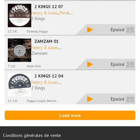
2 KINGS 12 07
Henry & Louis
,
Pinch
...
2 Kings
Epuisé
12", UK
Dubstep, Ragga
ZAMZAM 01
Henry & Louis
...
Zamzam
Epuisé
7", US
Roots Dub
2 KINGS 12 04
Henry & Louis
...
2 Kings
Epuisé
12'', UK
Ragga Jungle, Detroit...
Load more
Conditions générales de vente