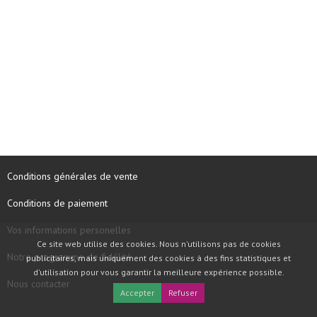
Conditions générales de vente
Conditions de paiement
Vos informations personelles
Ce site web utilise des cookies. Nous n'utilisons pas de cookies
Notre programme de fidélité
publicitaires, mais uniquement des cookies à des fins statistiques et
d'utilisation pour vous garantir la meilleure expérience possible.
Nous contacter
Accepter
Refuser
COPYRIGHT © 1997 - 2026 TOOLBOX RECORDS SAS