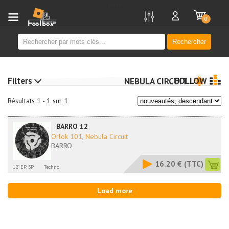
new
0
Rechercher
Filters
FOLLOW
NEBULA CIRCUIT
Résultats 1 - 1 sur 1
BARRO 12
Orlok 101
,
Nebula Circuit
BARRO
16.20 €
(TTC)
12" EP, SP
Techno
Load more