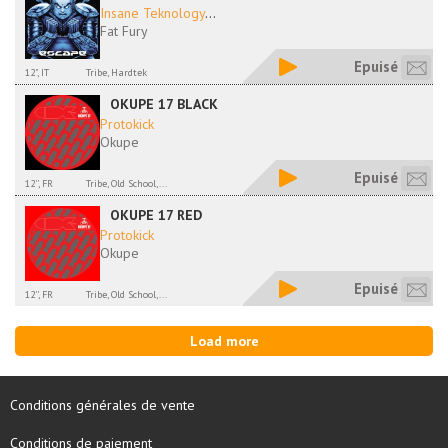
Insane Teknology
...
Fat Fury
Epuisé
12", IT
Tribe, Hardtek
OKUPE 17 BLACK
Protokick
Okupe
Epuisé
12'', FR
Tribe, Old School,...
OKUPE 17 RED
Protokick
Okupe
Epuisé
12'', FR
Tribe, Old School,...
Load more
Conditions générales de vente
Conditions de paiement