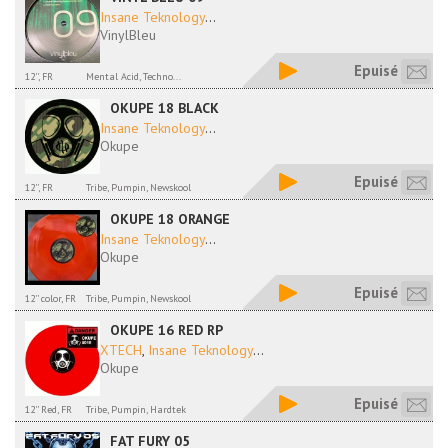
Insane Teknology
...
VinylBleu
Epuisé
12'', FR
Mental Acid, Techno...
OKUPE 18 BLACK
Insane Teknology
...
Okupe
Epuisé
12'', FR
Tribe, Pumpin, Newskool
OKUPE 18 ORANGE
Insane Teknology
...
Okupe
Epuisé
12'' color, FR
Tribe, Pumpin, Newskool
OKUPE 16 RED RP
XTECH
,
Insane Teknology
...
Okupe
Epuisé
12'' Red, FR
Tribe, Pumpin, Hardtek
FAT FURY 05