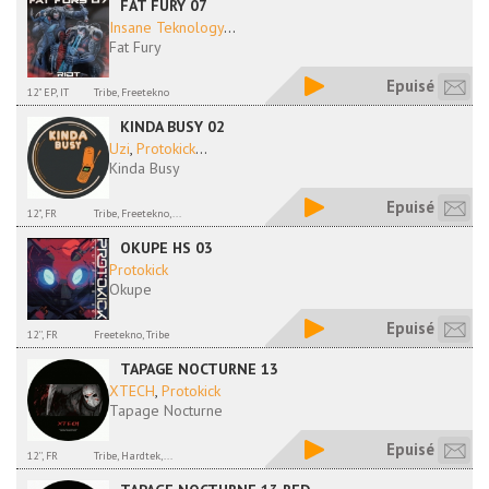
FAT FURY 07
Insane Teknology
...
Fat Fury
Epuisé
12" EP, IT
Tribe, Freetekno
KINDA BUSY 02
Uzi
,
Protokick
...
Kinda Busy
Epuisé
12", FR
Tribe, Freetekno,...
OKUPE HS 03
Protokick
Okupe
Epuisé
12'', FR
Freetekno, Tribe
TAPAGE NOCTURNE 13
XTECH
,
Protokick
Tapage Nocturne
Epuisé
12'', FR
Tribe, Hardtek,...