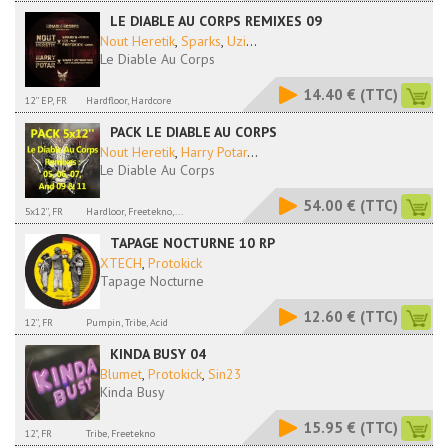
LE DIABLE AU CORPS REMIXES 09
Nout Heretik
,
Sparks
,
Uzi
...
Le Diable Au Corps
14.40 €
(TTC)
12'' EP, FR
Hardfloor, Hardcore
PACK LE DIABLE AU CORPS
Nout Heretik
,
Harry Potar
...
Le Diable Au Corps
54.00 €
(TTC)
5x12'', FR
Hardloor, Freetekno,...
TAPAGE NOCTURNE 10 RP
XTECH
,
Protokick
Tapage Nocturne
12.60 €
(TTC)
12'', FR
Pumpin, Tribe, Acid
KINDA BUSY 04
Blumet
,
Protokick
,
Sin23
Kinda Busy
15.95 €
(TTC)
12", FR
Tribe, Freetekno