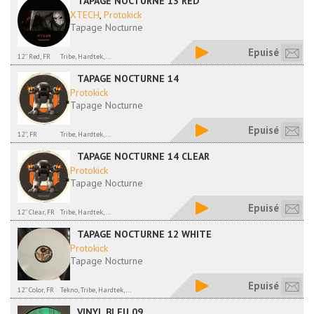
TAPAGE NOCTURNE 13 RED
XTECH
,
Protokick
Tapage Nocturne
Epuisé
12'' Red, FR
Tribe, Hardtek,...
TAPAGE NOCTURNE 14
Protokick
Tapage Nocturne
Epuisé
12'', FR
Tribe, Hardtek,...
TAPAGE NOCTURNE 14 CLEAR
Protokick
Tapage Nocturne
Epuisé
12'' Clear, FR
Tribe, Hardtek,...
TAPAGE NOCTURNE 12 WHITE
Protokick
Tapage Nocturne
Epuisé
12'' Color, FR
Tekno, Tribe, Hardtek,...
VINYL BLEU 09