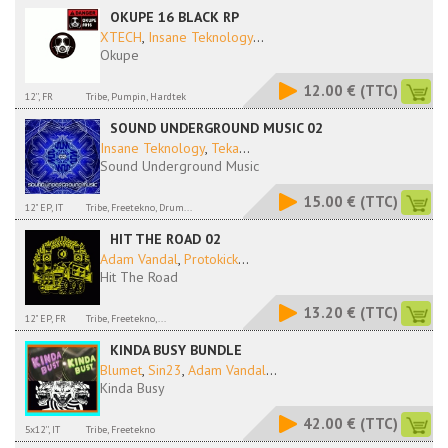
OKUPE 16 BLACK RP
XTECH
,
Insane Teknology
...
Okupe
12.00 €
(TTC)
12'', FR
Tribe, Pumpin, Hardtek
SOUND UNDERGROUND MUSIC 02
Insane Teknology
,
Teka
...
Sound Underground Music
15.00 €
(TTC)
12" EP, IT
Tribe, Freetekno, Drum...
HIT THE ROAD 02
Adam Vandal
,
Protokick
...
Hit The Road
13.20 €
(TTC)
12" EP, FR
Tribe, Freetekno,...
KINDA BUSY BUNDLE
Blumet
,
Sin23
,
Adam Vandal
...
Kinda Busy
42.00 €
(TTC)
5x12'', IT
Tribe, Freetekno