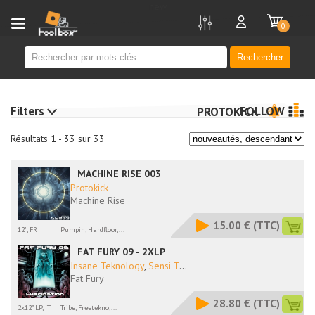
new
0
Rechercher
Filters
FOLLOW
PROTOKICK
Résultats 1 - 33 sur 33
MACHINE RISE 003
Protokick
Machine Rise
15.00 €
(TTC)
12'', FR
Pumpin, Hardfloor,...
FAT FURY 09 - 2XLP
Insane Teknology
,
Sensi T
...
Fat Fury
28.80 €
(TTC)
2x12" LP, IT
Tribe, Freetekno,...