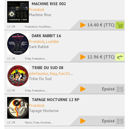
MACHINE RISE 002
Protokick
Machine Rise
14.40 €
(TTC)
12'', FR
Freetekno, Hardfloor,...
DARK RABBIT 16
Protokick
,
Luddite
Dark Rabbit
12.96 €
(TTC)
12'', FR
Tribe, Freetekno,...
TRIBE DU SUD 08
johnfaustus
,
Keja
,
Kan10
...
Tribe Du Sud
Epuisé
12", FR
Tribe, Freetekno,...
TAPAGE NOCTURNE 12 RP
Protokick
Tapage Nocturne
Epuisé
12'', FR
Tekno, Tribe, Hardtek,...