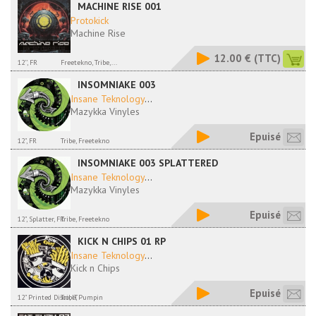
MACHINE RISE 001
Protokick
Machine Rise
12.00 €
(TTC)
12'', FR
Freetekno, Tribe,...
INSOMNIAKE 003
Insane Teknology
...
Mazykka Vinyles
Epuisé
12", FR
Tribe, Freetekno
INSOMNIAKE 003 SPLATTERED
Insane Teknology
...
Mazykka Vinyles
Epuisé
12", Splatter, FR
Tribe, Freetekno
KICK N CHIPS 01 RP
Insane Teknology
...
Kick n Chips
Epuisé
12" Printed Disco, IT
Tribe, Pumpin