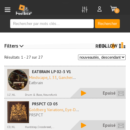
new
0
Rechercher
Filters
FOLLOW
RUIN
Résultats 1 - 27 sur 27
EATBRAIN LP 02-3 V1
Mindscape
,
L 33
,
Gancher
...
Eatbrain
Epuisé
12", NL
Drum & Bass, Neurofunk
PRSPCT CD 05
Goldberg Variations
,
Eye-D
...
PRSPCT
Epuisé
CD, NL
Hardstep, Crossbreed,...