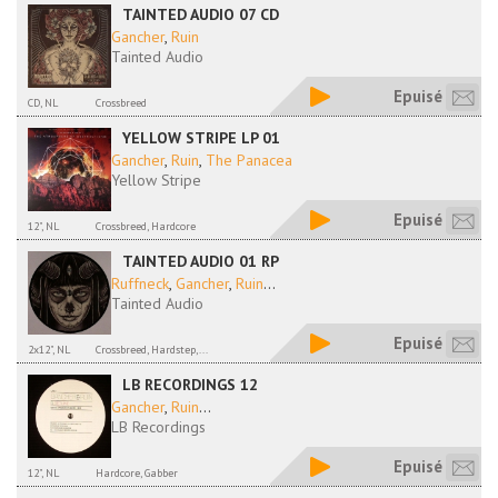
TAINTED AUDIO 07 CD
Gancher
,
Ruin
Tainted Audio
Epuisé
CD, NL
Crossbreed
YELLOW STRIPE LP 01
Gancher
,
Ruin
,
The Panacea
Yellow Stripe
Epuisé
12", NL
Crossbreed, Hardcore
TAINTED AUDIO 01 RP
Ruffneck
,
Gancher
,
Ruin
...
Tainted Audio
Epuisé
2x12", NL
Crossbreed, Hardstep,...
LB RECORDINGS 12
Gancher
,
Ruin
...
LB Recordings
Epuisé
12", NL
Hardcore, Gabber