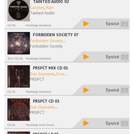
TAINTED AUDIO 02
Gancher
,
Ruin
Tainted Audio
Epuisé
12", NL
Hardstep, Hardcore
FORBIDDEN SOCIETY 07
Forbidden Society
...
Forbidden Society
Epuisé
3x12" CD, NL
Hardstep, Hardcore
PRSPCT MIX CD 01
Dub Elements
,
Erre
...
PRSPCT
Epuisé
CD, NL
Hardstep, Hardcore
PRSPCT CD 03
Dub Elements
...
PRSPCT
Epuisé
CD, NL
Hardstep, Hard Drum,...