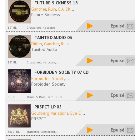
FUTURE SICKNESS 18
Gancher
,
Ruin
,
C.A. 2K
...
Future Sickness
Epuisé
12", NL
Crossbreed, Haedstep
TAINTED AUDIO 03
Dither
,
Gancher
,
Ruin
Tainted Audio
Epuisé
12", NL
Crossbreed, Hardcore,...
FORBIDDEN SOCIETY 07 CD
Forbidden Society
...
Forbidden Society
Epuisé
CD, NL
Drum & Bass, Hard Drum...
PRSPCT LP 05
Goldberg Variations
,
Eye-D
...
PRSPCT
Epuisé
3x12", NL
Hardstep, Crossbreed,...