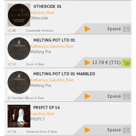
OTHERCIDE 01
Gancher
,
Ruin
Othercide
Epuisé
12", BE
Crossbreed, Hardcore
MELTING POT LTD 01
Katharsys
,
Gancher
,
Ruin
Melting Pot
12.78 €
(TTC)
12'', ES
Drum & Bass
MELTING POT LTD 01 MARBLED
Katharsys
,
Gancher
,
Ruin
Melting Pot
Epuisé
12'' Marbled, ES
Drum & Bass
PRSPCT EP 16
Gancher
,
Ruin
PRSPCT
Epuisé
12'', NL
Hardcore, Drum N Bass