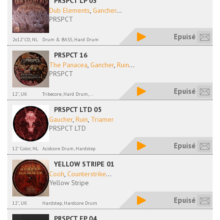
PRSPCT LP 03
Dub Elements
,
Gancher
...
PRSPCT
Epuisé
2x12" CD, NL
Drum & BASS, Hard Drum
PRSPCT 16
The Panacea
,
Gancher
,
Ruin
...
PRSPCT
Epuisé
12'', UK
Tribecore, Hard Drum,...
PRSPCT LTD 05
Gaucher
,
Ruin
,
Triamer
PRSPCT LTD
Epuisé
12'' Color, NL
Acidcore Drum, Hardstep
YELLOW STRIPE 01
Cooh
,
Counterstrike
...
Yellow Stripe
Epuisé
12'', UK
Hardstep, Hardcore Drum
PRSPCT EP 04