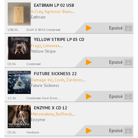
EATBRAIN LP 02 USB
A-Cray
,
Agressor Bunx
...
Eatbrain
Epuisé
USB, NL
DruM & BASS, Crossbreed
YELLOW STRIPE LP 03 CD
Fragz
,
Limewax
...
Yellow Stripe
Epuisé
CD, NL
Crossbreed
FUTURE SICKNESS 22
Damage Inc
,
Cooh
,
Zardonic
...
Future Sickness
Epuisé
12", NL
Crossbreed, Hard Drum,...
ENZYME X CD 12
Mikromakine
,
Ruffneck
...
Enzyme
Epuisé
CD, NL
Hardcore