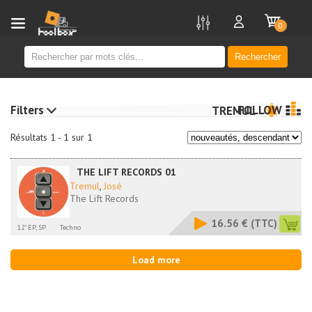
new
0
Rechercher
Filters
FOLLOW
TREMUL
Résultats 1 - 1 sur 1
THE LIFT RECORDS 01
Tremul
,
José
The Lift Records
16.56 €
(TTC)
12" EP, SP
Techno
Load more