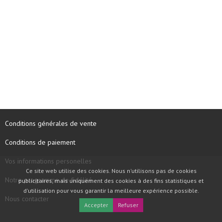
Conditions générales de vente
Conditions de paiement
Vos informations personelles
Ce site web utilise des cookies. Nous n'utilisons pas de cookies
Notre programme de fidélité
publicitaires, mais uniquement des cookies à des fins statistiques et
d'utilisation pour vous garantir la meilleure expérience possible.
Nous contacter
Accepter
Refuser
COPYRIGHT © 1997 - 2026 TOOLBOX RECORDS SAS