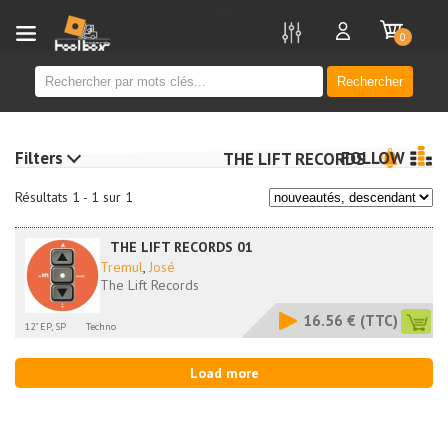
new
0
Rechercher
Filters
FOLLOW
THE LIFT RECORDS
Résultats 1 - 1 sur 1
THE LIFT RECORDS 01
Tremul
,
José
The Lift Records
16.56 €
(TTC)
12" EP, SP
Techno
Load more