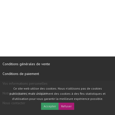
Conditions générales de vente
Conditions de paiement
Vos informations personelles
Ce site web utilise des cookies. Nous n'utilisons pas de cookies
Notre programme de fidélité
publicitaires, mais uniquement des cookies à des fins statistiques et
d'utilisation pour vous garantir la meilleure expérience possible.
Nous contacter
Accepter
Refuser
COPYRIGHT © 1997 - 2026 TOOLBOX RECORDS SAS