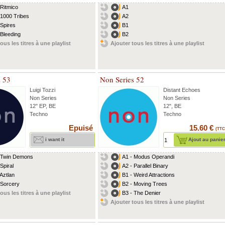
 Ritmico
A1
 1000 Tribes
A2
 Spires
B1
 Bleeding
B2
ous les titres à une playlist
Ajouter tous les titres à une playlist
s 53
Non Series 52
Luigi Tozzi
Distant Echoes
Non Series
Non Series
12" EP, BE
12", BE
Techno
Techno
Epuisé
15.60 €
(TTC
i want it
Ajout au panie
 Twin Demons
A1 - Modus Operandi
Spiral
A2 - Parallel Binary
 Aztlan
B1 - Weird Attractions
 Sorcery
B2 - Moving Trees
ous les titres à une playlist
B3 - The Denier
Ajouter tous les titres à une playlist