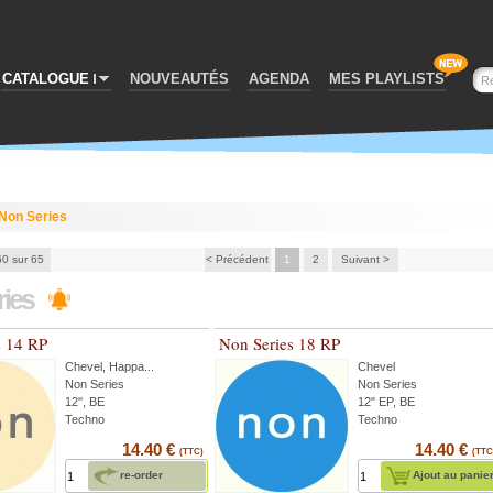
CATALOGUE
NOUVEAUTÉS
AGENDA
MES PLAYLISTS
Non Series
60 sur 65
< Précédent
1
2
Suivant >
ries
s 14 RP
Non Series 18 RP
Chevel
,
Happa
...
Chevel
Non Series
Non Series
12'', BE
12" EP, BE
Techno
Techno
14.40 €
14.40 €
(TTC)
(TTC
re-order
Ajout au panie