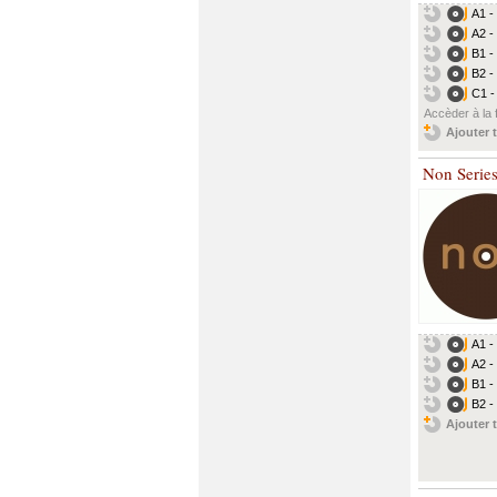
A1 - 
A2 -
B1 -
B2 -
C1 -
Accèder à la 
Ajouter t
Non Serie
A1 -
A2 -
B1 - 
B2 -
Ajouter t