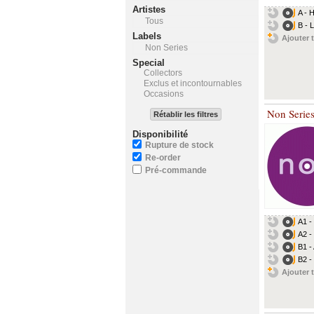
Artistes
A - 
Tous
B - 
Labels
Ajouter t
Non Series
Special
Collectors
Exclus et incontournables
Occasions
Non Serie
Rétablir les filtres
Disponibilité
Rupture de stock
Re-order
Pré-commande
A1 -
A2 -
B1 -
B2 -
Ajouter t