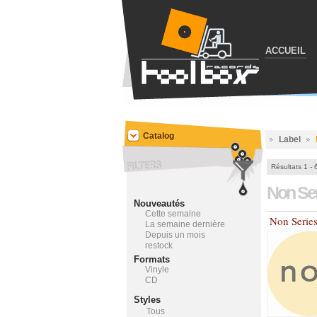
ACCUEIL
Catalog
Label
Résultats 1 - 
Non Se
Nouveautés
Cette semaine
Non Serie
La semaine dernière
Depuis un mois
restock
Formats
Vinyle
CD
Styles
Tous