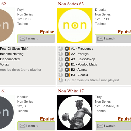
s 62
Non Series 63
Psyk
D-Leria
Non Series
Non Series
12" EP, BE
12" EP, BE
Techno
Techno
Epuisé
Epuis
i want it
i want it
 Fear Of Sleep (Edit)
A1 - Frequenza
 Become Nothing
A2 - Energia
 Disconnected
A3 - Kaleiodskop
 Vortex
B1 - Voodoo Magic
ous les titres à une playlist
B2 - Apnea
B3 - Goccia
Ajouter tous les titres à une playlist
s 61
Non White 17
Hoedus
Troy
Non Series
Non Series
12", BE
12" EP, White, BE
Techno
Techno
Epuisé
Epuis
i want it
i want it