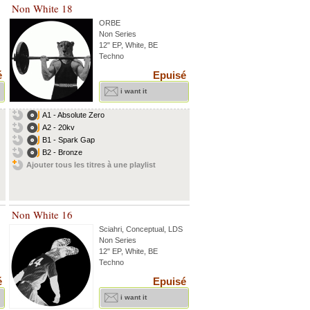
Non White 18
ORBE
Non Series
12" EP, White, BE
Techno
é
Epuisé
i want it
A1 - Absolute Zero
A2 - 20kv
B1 - Spark Gap
B2 - Bronze
Ajouter tous les titres à une playlist
Non White 16
Sciahri
,
Conceptual
,
LDS
Non Series
12" EP, White, BE
Techno
é
Epuisé
i want it