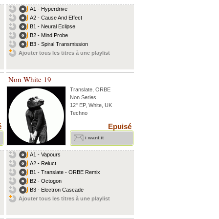
A1 - Hyperdrive
A2 - Cause And Effect
B1 - Neural Eclipse
B2 - Mind Probe
B3 - Spiral Transmission
Ajouter tous les titres à une playlist
Non White 19
Translate
,
ORBE
Non Series
12" EP, White, UK
Techno
é
Epuisé
i want it
A1 - Vapours
A2 - Reluct
B1 - Translate - ORBE Remix
B2 - Octogon
B3 - Electron Cascade
Ajouter tous les titres à une playlist