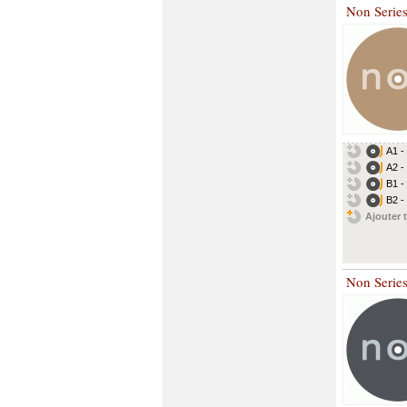
Non Serie
A1 -
A2 -
B1 -
B2 -
Ajouter t
Non Serie