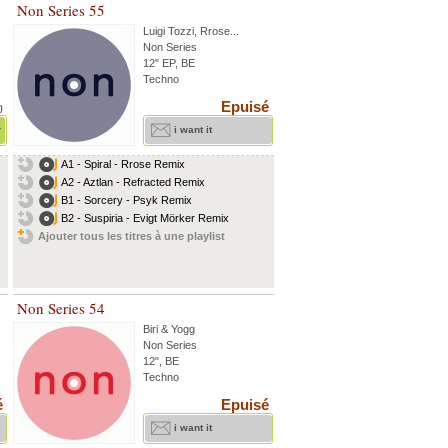
Non Series 55
Luigi Tozzi
,
Rrose
...
Non Series
12" EP, BE
Techno
Epuisé
)
r
i want it
A1 - Spiral - Rrose Remix
A2 - Aztlan - Refracted Remix
B1 - Sorcery - Psyk Remix
B2 - Suspiria - Evigt Mörker Remix
Ajouter tous les titres à une playlist
Non Series 54
Biri & Yogg
Non Series
12", BE
Techno
é
Epuisé
i want it