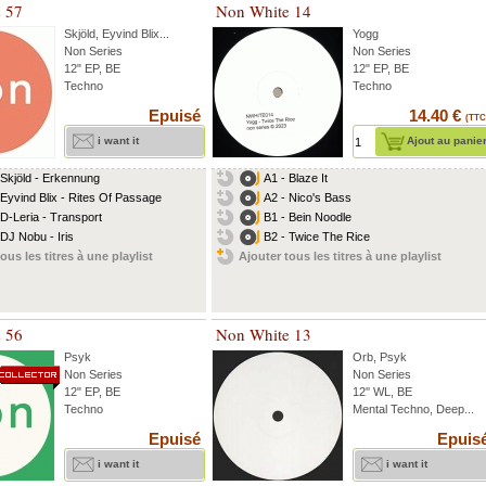
s 57
Non White 14
Skjöld
,
Eyvind Blix
...
Yogg
Non Series
Non Series
12" EP, BE
12" EP, BE
Techno
Techno
Epuisé
14.40 €
(TTC
i want it
Ajout au panie
 Skjöld - Erkennung
A1 - Blaze It
 Eyvind Blix - Rites Of Passage
A2 - Nico's Bass
 D-Leria - Transport
B1 - Bein Noodle
 DJ Nobu - Iris
B2 - Twice The Rice
ous les titres à une playlist
Ajouter tous les titres à une playlist
s 56
Non White 13
Psyk
Orb
,
Psyk
Non Series
Non Series
12" EP, BE
12'' WL, BE
Techno
Mental Techno, Deep...
Epuisé
Epuis
i want it
i want it