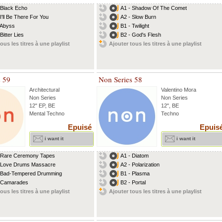
 Black Echo
A1 - Shadow Of The Comet
 I'll Be There For You
A2 - Slow Burn
 Abyss
B1 - Twilight
Bitter Lies
B2 - God's Flesh
ous les titres à une playlist
Ajouter tous les titres à une playlist
s 59
Non Series 58
Architectural
Valentino Mora
Non Series
Non Series
12" EP, BE
12", BE
Mental Techno
Techno
Epuisé
Epuis
i want it
i want it
 Rare Ceremony Tapes
A1 - Diatom
 Love Drums Massacre
A2 - Polarization
 Bad-Tempered Drumming
B1 - Plasma
 Camarades
B2 - Portal
ous les titres à une playlist
Ajouter tous les titres à une playlist