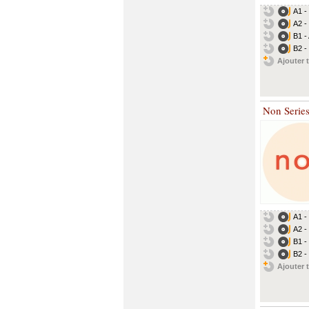
A1 -
A2 -
B1 -
B2 - 
Ajouter t
Non Serie
A1 -
A2 -
B1 -
B2 -
Ajouter t