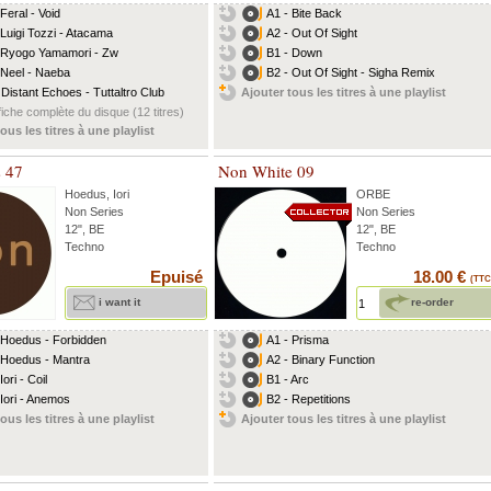
Feral - Void
A1 - Bite Back
 Luigi Tozzi - Atacama
A2 - Out Of Sight
 Ryogo Yamamori - Zw
B1 - Down
 Neel - Naeba
B2 - Out Of Sight - Sigha Remix
 Distant Echoes - Tuttaltro Club
Ajouter tous les titres à une playlist
fiche complète du disque (12 titres)
ous les titres à une playlist
s 47
Non White 09
Hoedus
,
Iori
ORBE
Non Series
Non Series
12", BE
12", BE
Techno
Techno
Epuisé
18.00 €
(TTC
i want it
re-order
 Hoedus - Forbidden
A1 - Prisma
 Hoedus - Mantra
A2 - Binary Function
Iori - Coil
B1 - Arc
 Iori - Anemos
B2 - Repetitions
ous les titres à une playlist
Ajouter tous les titres à une playlist