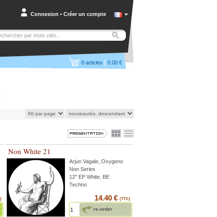
Connexion
•
Créer un compte
|
0
articles
0.00 €
Non White 21
Arjun Vagale
,
Oxygeno
Non Series
12" EP White, BE
Techno
14.40 €
)
(TTC)
r
re-order