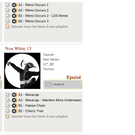
A1 - Ritmo Oscuro 1
A2 - Ritmo Oscuro 2
B1 - Ritmo Oscuro 2 - LDS Remix
B2 - Ritmo Oscuro 3
Ajouter tous les titres à une playlist
Non White 15
Tauceti
Non Series
12", BE
Techno
é
Epuisé
i want it
A1 - Maracuja
A2 - Maracuja - Valentino Mora Underwater...
B1 - Hainan Cham
B2 - Cherry Tree
Ajouter tous les titres à une playlist