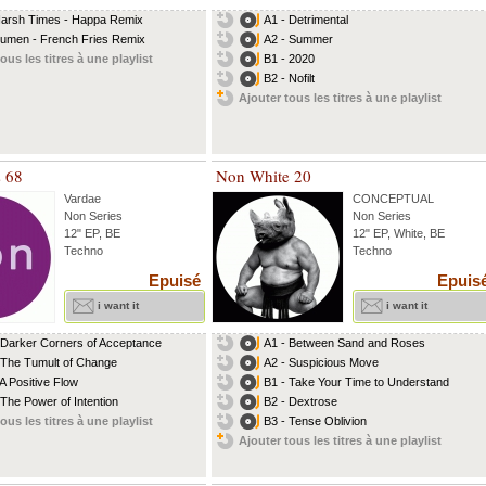
Harsh Times - Happa Remix
A1 - Detrimental
Lumen - French Fries Remix
A2 - Summer
ous les titres à une playlist
B1 - 2020
B2 - Nofilt
Ajouter tous les titres à une playlist
s 68
Non White 20
Vardae
CONCEPTUAL
Non Series
Non Series
12" EP, BE
12" EP, White, BE
Techno
Techno
Epuisé
Epuis
i want it
i want it
 Darker Corners of Acceptance
A1 - Between Sand and Roses
 The Tumult of Change
A2 - Suspicious Move
 A Positive Flow
B1 - Take Your Time to Understand
 The Power of Intention
B2 - Dextrose
ous les titres à une playlist
B3 - Tense Oblivion
Ajouter tous les titres à une playlist