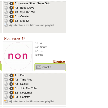
A1 - Always Silver, Never Gold
A2 - Bees Crave
A3 - Spill The Mill
B1 - Crawler
B2 - Mea K7
Ajouter tous les titres à une playlist
Non Series 49
D-Leria
Non Series
12", BE
Techno
Epuisé
)
r
i want it
A1 - Esc
A2 - Time Flies
A3 - Dejavu
B1 - Join The Tribe
B2 - Nocturnal
B3 - Contatto
Ajouter tous les titres à une playlist