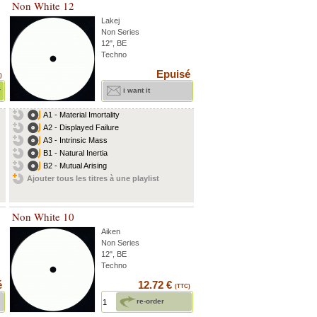
Non White 12
Lakej
Non Series
12", BE
Techno
Epuisé
)
r
i want it
A1 - Material Imortality
A2 - Displayed Failure
A3 - Intrinsic Mass
B1 - Natural Inertia
B2 - Mutual Arising
Ajouter tous les titres à une playlist
Non White 10
Aiken
Non Series
12", BE
Techno
é
12.72 €
(TTC)
re-order