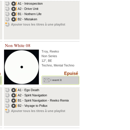
A1 - Introspection
A2 - Drive Unit
B1 - Nothern Life
B2 - Mistaken
Ajouter tous les titres à une playlist
Non White 08
Troy
,
Reeko
Non Series
12'', BE
Techno, Mental Techno
Epuisé
)
i want it
A1 - Ego Death
A2 - Spirit Navigation
B1 - Spirit Navigation - Reeko Remix
B2 - Voyage to Pollux
Ajouter tous les titres à une playlist