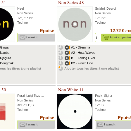
s 51
Non Series 48
Neel
Sciahri
,
Desroi
Non Series
Non Series
12", EP, BE
12", BE
Techno
Techno
Epuisé
12.72 €
(TTC
i want it
Ajout au panie
 Ginga
A1 - Dilemma
 Naeba
A2 - Heat Waves
 Djagurd
B1 - Taking Over
- Dongmak
B2 - Finish Line
ous les titres à une playlist
Ajouter tous les titres à une playlist
s 50
Non White 11
Feral
,
Luigi Tozzi
...
Psyk
,
Sigha
Non Series
Non Series
3x12" LP, BE
12", BE
Techno
Techno
Epuisé
Epuis
i want it
i want it