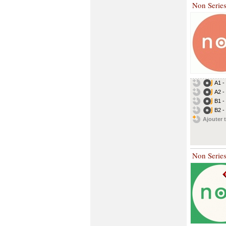
Non Serie
A1 -
A2 -
B1 -
B2 -
Ajouter t
Non Serie