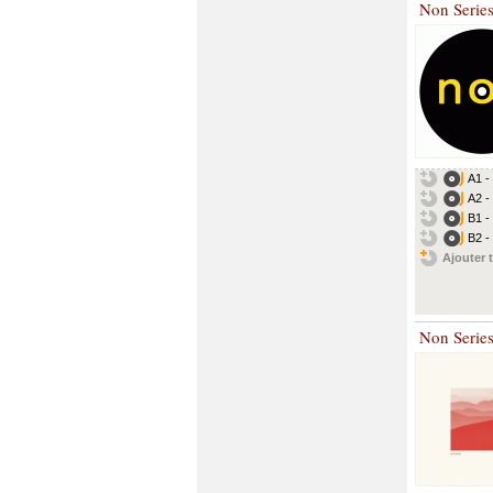
Non Serie
A1 -
A2 -
B1 -
B2 
Ajouter t
Non Serie