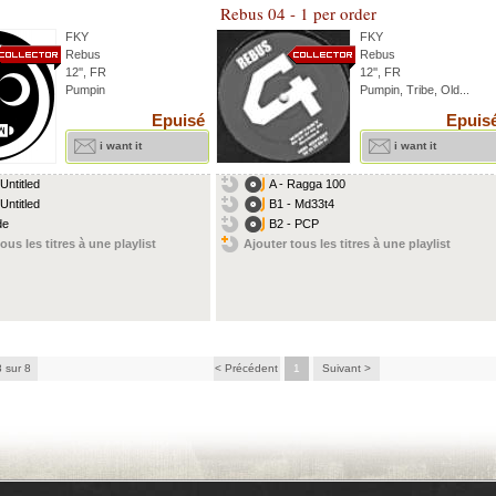
Rebus 04 - 1 per order
FKY
FKY
Rebus
Rebus
12'', FR
12'', FR
Pumpin
Pumpin, Tribe, Old...
Epuisé
Epuis
i want it
i want it
Untitled
A - Ragga 100
Untitled
B1 - Md33t4
de
B2 - PCP
ous les titres à une playlist
Ajouter tous les titres à une playlist
8 sur 8
< Précédent
1
Suivant >