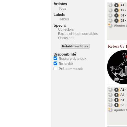
Artistes
A1 - 
Tous
A2 - 
Labels
B1 - 
Rebus
B2 - 
Special
Ajouter t
Collectors
Exclus et incontournables
Occasions
Rebus 07 
Rétablir les filtres
Disponibilité
Rupture de stock
Re-order
Pré-commande
A1 -
A2 -
B1 -
B2 -
Ajouter t