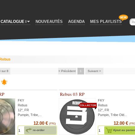
CATALOGUE
NOUVEAUTÉS
AGENDA
MES PLAYLISTS
Rebus
8 sur 8
< Précédent
1
Suivant >
RP
Rebus 03 RP
FKY
FKY
Rebus
Rebus
12'', FR
12'', FR
Pumpin, Tribe,...
Pumpin, Tribe Old...
12.00 €
12.00 €
(TTC)
(TTC
re-order
Ajout au panie