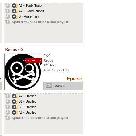
A1 - Touix Touix
A2 - Good Rabbit
B - Rosemary
Ajouter tous les titres à une playlist
Rebus 06
FKY
Rebus
12'', FR
Acid Pumpin Tribe
é
Epuisé
i want it
A2 - Untitled
B1 - Untitled
B2 - Untitled
A1 - Untitled
Ajouter tous les titres à une playlist