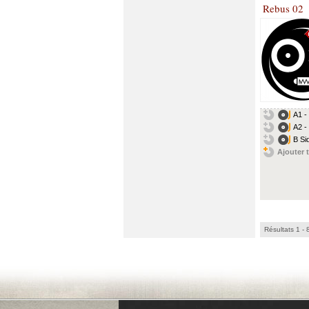
Rebus 02
A1 - 
A2 - 
B Si
Ajouter t
Résultats 1 - 