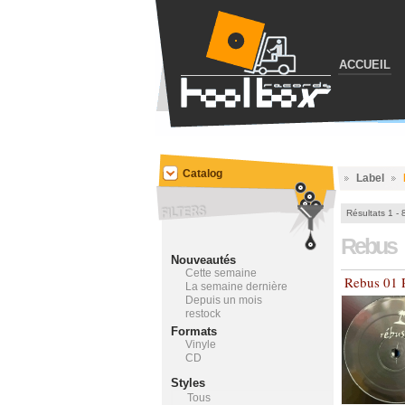
ACCUEIL
Catalog
Label
Résultats 1 - 
Rebus
Nouveautés
Cette semaine
Rebus 01 
La semaine dernière
Depuis un mois
restock
Formats
Vinyle
CD
Styles
Tous