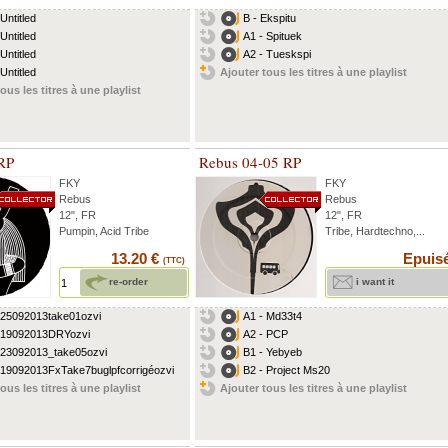
Untitled
B - Ekspitu
Untitled
A1 - Spituek
Untitled
A2 - Tueskspi
Untitled
Ajouter tous les titres à une playlist
ous les titres à une playlist
RP
Rebus 04-05 RP
FKY
FKY
Rebus
Rebus
12", FR
12", FR
Pumpin, Acid Tribe
Tribe, Hardtechno,...
13.20 €
Epuis
(TTC)
re-order
i want it
 25092013take01ozvi
A1 - Md33t4
 19092013DRYozvi
A2 - PCP
 23092013_take05ozvi
B1 - Yebyeb
 19092013FxTake7buglpfcorrigéozvi
B2 - Project Ms20
ous les titres à une playlist
Ajouter tous les titres à une playlist