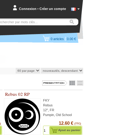
Connexion
•
Créer un compte
|
0
articles
0.00 €
Rebus 02 RP
FKY
Rebus
12'', FR
Pumpin, Old School
12.60 €
)
(TTC)
r
Ajout au panier