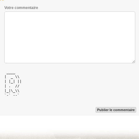
Votre commentaire
   ____    

  |  _ \\  

  | |_| || 

  | .  //  

  |_|\_\\  

  `-` --`  

Publier le commentaire