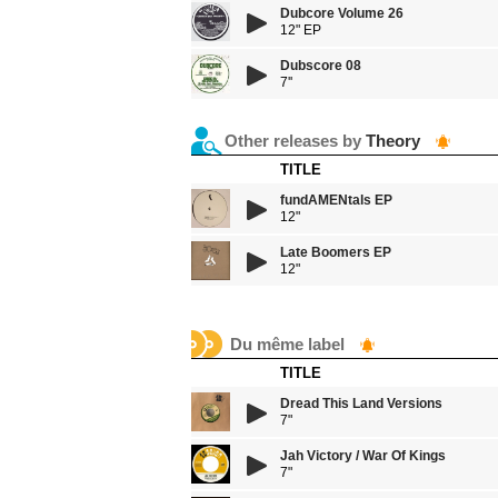
Dubcore Volume 26
12" EP
Dubscore 08
7''
Other releases by
Theory
TITLE
fundAMENtals EP
12"
Late Boomers EP
12"
Du même label
TITLE
Dread This Land Versions
7"
Jah Victory / War Of Kings
7"