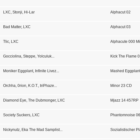
LXC
,
Stonji
,
Hi-Lar
Alphacut 02
Bad Matter
,
LXC
Alphacut 03
Tlic
,
LXC
Alphacute 000 Mi
Gocciolina
,
Steppe
,
Yolculuk
...
Kick The Flame 
Moniker Eggplant
,
Infinite Livez
...
Mashed Eggplan
Orchha
,
0rion
,
K.O.T.
,
triPhaze
...
Minor 23 CD
Diamond Eye
,
The Dubmonger
,
LXC
Mjazz 14 457RP
Society Suckers
,
LXC
Phantomnoise 0
Nickynutz
,
Eka The Mad Samplist
...
Sozialistischer 