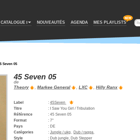
CATALOGUE
NOUVEAUTÉS
AGENDA
MES PLAYLISTS
5 Seven 05
45 Seven 05
de
Theory
,
Markee General
,
LXC
,
Hilly Ranx
Label
:
45Seven
Titre
:
I Saw You Girl / Tribulation
Référence
:
45 Seven 05
Format
:
7"
Pays
:
DE
Catégories
:
Jungle / ukg
,
Dub / ragga
,
Style
:
Dub jungle, Dub Stepper