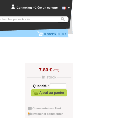
Connexion
•
Créer un compte
|
0
articles
0.00 €
7.80 €
(TTC)
In stock
Quantité :
Ajout au panier
Commentaires client
Evaluer et commenter