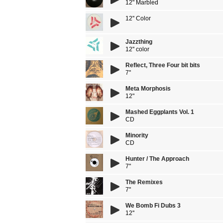
12" Marbled
12'' Color
Jazzthing
12'' color
Reflect, Three Four bit bits
7''
Meta Morphosis
12"
Mashed Eggplants Vol. 1
CD
Minority
CD
Hunter / The Approach
7"
The Remixes
7''
We Bomb Fi Dubs 3
12''