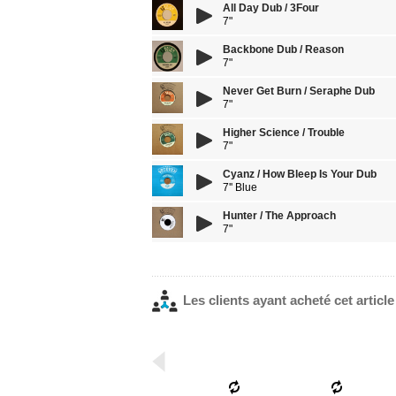
All Day Dub / 3Four
7"
Backbone Dub / Reason
7"
Never Get Burn / Seraphe Dub
7"
Higher Science / Trouble
7"
Cyanz / How Bleep Is Your Dub
7'' Blue
Hunter / The Approach
7"
Les clients ayant acheté cet articl