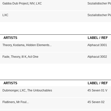
Gabba Dub Project
,
NIV
,
LXC
Sozialistischer 
LXC
Sozialistischer P
ARTISTS
LABEL / REF
Theory
,
Kodama
,
Hidden Elements
...
Alphacut 3001
Fade
,
Theory
,
Ill K
,
Act One
Alphacut 3002
ARTISTS
LABEL / REF
Dubmonger
,
LXC
,
The Untouchables
45 Seven 01 V
Flatliners
,
Mr Foul
...
45 Seven 02