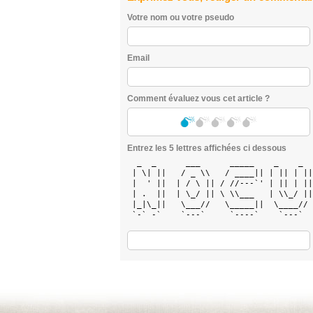
Votre nom ou votre pseudo
Email
Comment évaluez vous cet article ?
Entrez les 5 lettres affichées ci dessous
  _  _      ___      _____    _    _  
 | \| ||   / _ \\   / ____|| | || | ||
 |  ' ||  | / \ || / //---`' | || | ||
 | .  ||  | \_/ || \ \\___   | \\_/ ||
 |_|\_||   \___//   \_____||  \____// 
 `-` -`    `---`     `----`    `---`  