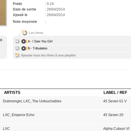
Poids
:
0.24
Date de sortie
:
26/04/2014
Ajouté le
:
26/04/2014
Note moyenne
:
Les titres
28
A - I Saw You Girl
B - Tribulation
Ajouter tous les titres à une playlist
ARTISTS
LABEL / REF
Dubmonger
,
LXC
,
The Untouchables
45 Seven 01 V
LXC
,
Emperor Echo
45 Seven 20
LXC
Alpha Cutauri VI