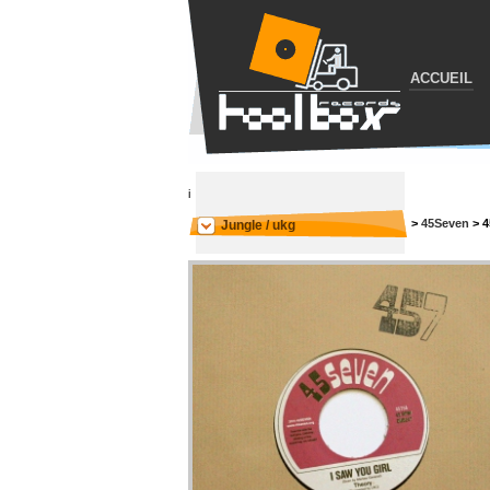
ACCUEIL
i
>
45Seven
>
4
Jungle / ukg