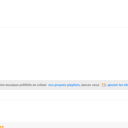
votre musique préférée en créant
vos propres playlists
, lancez vous
ajouter les ti
re