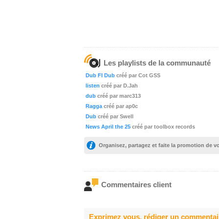
Les playlists de la communauté
Dub FI Dub
créé par Cot GSS
listen
créé par D.Jah
dub
créé par marc313
Ragga
créé par ap0c
Dub
créé par Swell
News April the 25
créé par toolbox records
Organisez, partagez et faite la promotion de 
Commentaires client
Exprimez vous, rédiger un commentai