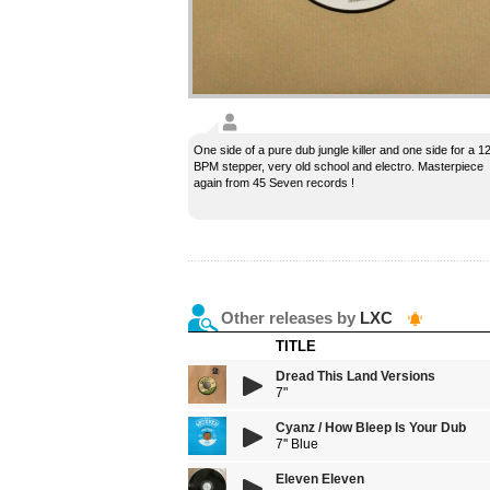
One side of a pure dub jungle killer and one side for a 1
BPM stepper, very old school and electro. Masterpiece
again from 45 Seven records !
Other releases by
LXC
TITLE
Dread This Land Versions
7"
Cyanz / How Bleep Is Your Dub
7'' Blue
Eleven Eleven