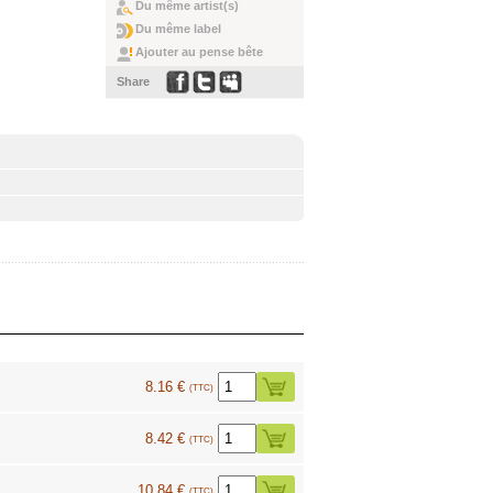
Du même artist(s)
Du même label
Ajouter au pense bête
Share
8.16 €
(TTC)
8.42 €
(TTC)
10.84 €
(TTC)