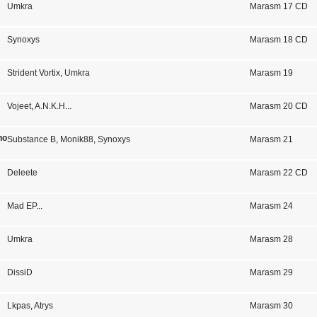
Umkra
Marasm 17 CD
Synoxys
Marasm 18 CD
Strident Vortix
,
Umkra
Marasm 19
Vojeet
,
A.N.K.H
...
Marasm 20 CD
noxys
Substance B
,
Monik88
,
Synoxys
Marasm 21
Deleete
Marasm 22 CD
Mad EP
...
Marasm 24
Umkra
Marasm 28
DissiD
Marasm 29
Lkpas
,
Atrys
Marasm 30