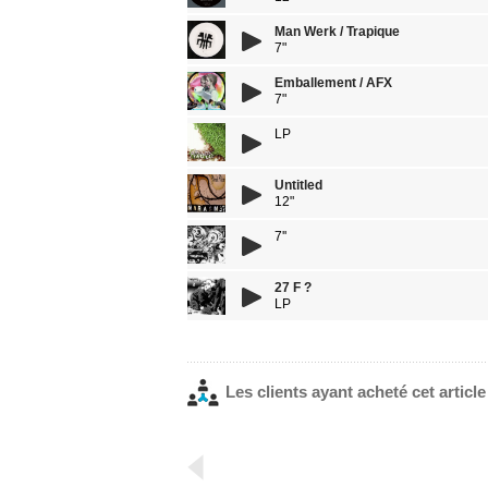
Man Werk / Trapique
7"
Emballement / AFX
7"
LP
Untitled
12"
7''
27 F ?
LP
Les clients ayant acheté cet articl