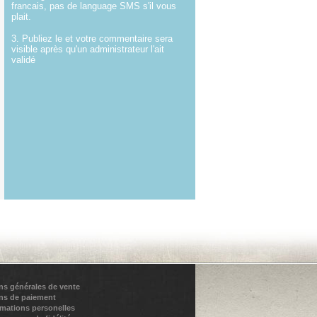
francais, pas de language SMS s'il vous
plait.
3. Publiez le et votre commentaire sera
visible après qu'un administrateur l'ait
validé
ns générales de vente
ns de paiement
rmations personelles