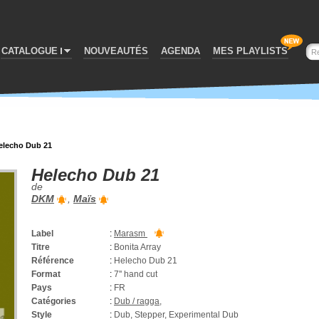
CATALOGUE
NOUVEAUTÉS
AGENDA
MES PLAYLISTS
elecho Dub 21
Helecho Dub 21
de
DKM
,
Maïs
Label
:
Marasm
Titre
:
Bonita Array
Référence
:
Helecho Dub 21
Format
:
7'' hand cut
Pays
:
FR
Catégories
:
Dub / ragga
,
Style
:
Dub, Stepper, Experimental Dub