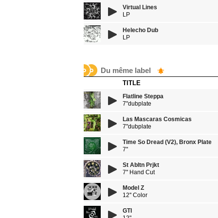
Virtual Lines
LP
Helecho Dub
LP
Du même label
TITLE
Flatline Steppa
7"dubplate
Las Mascaras Cosmicas
7"dubplate
Time So Dread (V2), Bronx Plate
7''
St Abltn Prjkt
7'' Hand Cut
Model Z
12'' Color
GTI