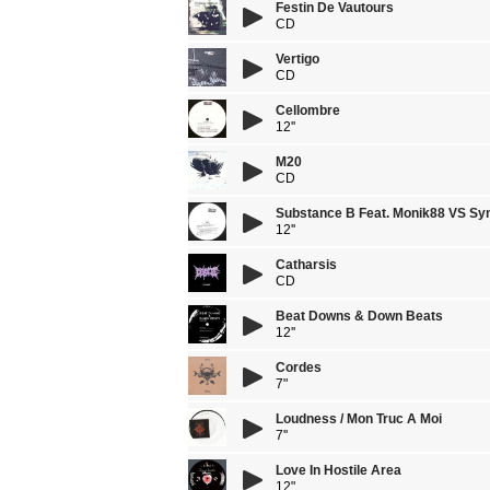
Festin De Vautours
CD
Vertigo
CD
Cellombre
12''
M20
CD
Substance B Feat. Monik88 VS Sy
12''
Catharsis
CD
Beat Downs & Down Beats
12''
Cordes
7"
Loudness / Mon Truc A Moi
7''
Love In Hostile Area
12"