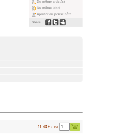
Du même artist(s)
Du même label
Ajouter au pense bête
Share
11.40 €
(TTC)