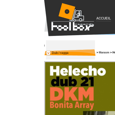
ACCUEIL
i
>
Marasm
>
H
Dub / ragga