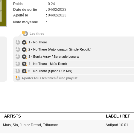
Poids
:
0.24
Date de sortie
:
04/02/2023
Ajouté le
:
04/02/2023
Note moyenne
:
Les titres
1 - No There
2 - No There (Autonomaton Simple Rebuild)
3 - Bonita Array / Serenade Locura
4 - No There - Maïs Remix
5 - No There (Space Dub Mix)
Ajouter tous les titres à une playlist
ARTISTS
LABEL / REF
Maïs
,
Sin
,
Junior Dread
,
Tribuman
Antipod 10 01