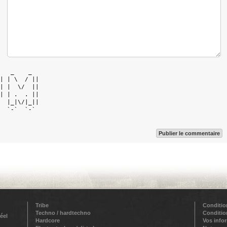
   _    _   

| | \  / || 

| |  \/  || 

| | .  . || 

  |_|\/|_|| 

  `-`  `-`  

Publier le commentaire
Tribe
Conditio
Techno / hardtechno
Conditio
éel
Hardcore
Vos info