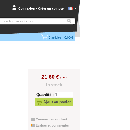
Connexion
•
Créer un compte
|
0
articles
0.00 €
21.60 €
(TTC)
In stock
Quantité :
Ajout au panier
Commentaires client
Evaluer et commenter