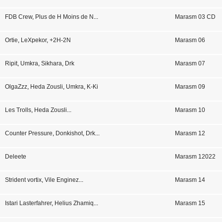
FDB Crew
,
Plus de H Moins de N
...
Marasm 03 CD
Ortie
,
LeXpekor
,
+2H-2N
Marasm 06
Ripit
,
Umkra
,
Sikhara
,
Drk
Marasm 07
OlgaZzz
,
Heda Zousli
,
Umkra
,
K-Ki
Marasm 09
Les Trolls
,
Heda Zousli
...
Marasm 10
Counter Pressure
,
Donkishot
,
Drk
...
Marasm 12
Deleete
Marasm 12022
Strident vortix
,
Vile Enginez
...
Marasm 14
Istari Lasterfahrer
,
Helius Zhamiq
...
Marasm 15