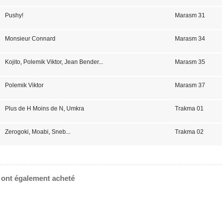
Pushy!
Marasm 31
Monsieur Connard
Marasm 34
Kojito
,
Polemik Viktor
,
Jean Bender
...
Marasm 35
Polemik Viktor
Marasm 37
Plus de H Moins de N
,
Umkra
Trakma 01
Zerogoki
,
Moabi
,
Sneb
...
Trakma 02
e ont également acheté