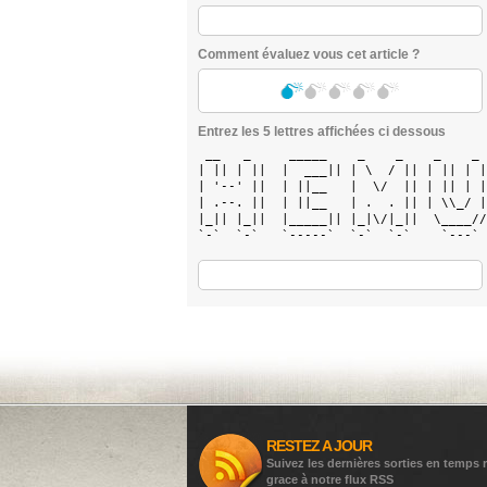
Comment évaluez vous cet article ?
Entrez les 5 lettres affichées ci dessous
 __   _     _____    _    _    _    _ 
| || | ||  |  ___|| | \  / || | || | |
| '--' ||  | ||__   |  \/  || | || | |
| .--. ||  | ||__   | .  . || | \\_/ |
|_|| |_||  |_____|| |_|\/|_||  \____//
`-`  `-`   `-----`  `-`  `-`    `---` 
RESTEZ A JOUR
Suivez les dernières sorties en temps r
grace à notre flux RSS