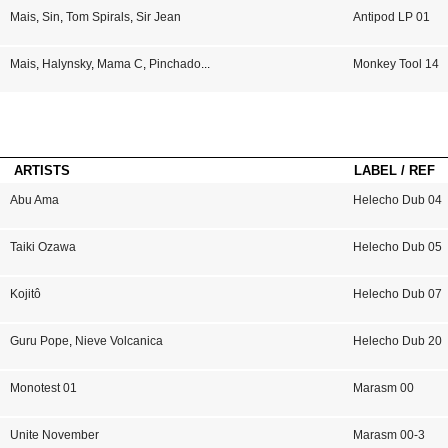
Mais
,
Sin
,
Tom Spirals
,
Sir Jean
Antipod LP 01
Mais
,
Halynsky
,
Mama C
,
Pinchado
...
Monkey Tool 14
ARTISTS
LABEL / REF
Abu Ama
Helecho Dub 04
Taiki Ozawa
Helecho Dub 05
Kojitô
Helecho Dub 07
Guru Pope
,
Nieve Volcanica
Helecho Dub 20
Monotest 01
Marasm 00
Unite November
Marasm 00-3