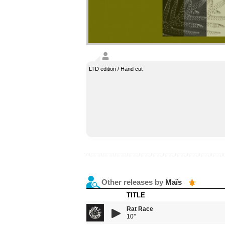
LTD edition / Hand cut
Other releases by
Maïs
TITLE
Rat Race
10''