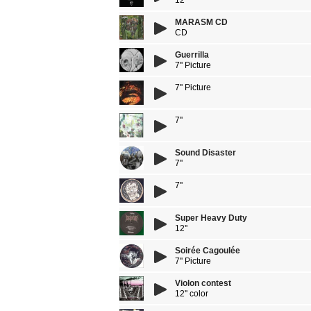
12"
MARASM CD
CD
Guerrilla
7'' Picture
7'' Picture
7''
Sound Disaster
7''
7''
Super Heavy Duty
12''
Soirée Cagoulée
7'' Picture
Violon contest
12'' color