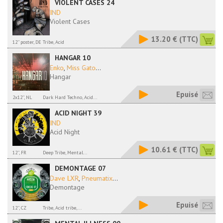
VIOLENT CASES 24
IND
Violent Cases
13.20 €
(TTC)
12'' poster, DE
Tribe, Acid
HANGAR 10
Enko
,
Miss Gato
...
Hangar
Epuisé
2x12'', NL
Dark Hard Techno, Acid...
ACID NIGHT 39
IND
Acid Night
10.61 €
(TTC)
12'', FR
Deep Tribe, Mental...
DEMONTAGE 07
Dave LXR
,
Pneumatix
...
Demontage
Epuisé
12'', CZ
Tribe, Acid tribe,...