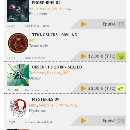
PHOSPHENE 01
Ind
,
Severus
,
L'Art Cene
...
Phosphene
Epuisé
12'', FR
Acid Mental, Tekno
TEKNOSUCKS 100% IND
IND
Teknosucks
12.00 €
(TTC)
12", FR
Tribe, Freetekno
OBSCUR HS 10 RP - SEALED
Tommers
,
Kaoslog
,
IND
...
Obscur
30.00 €
(TTC)
2X12", NL
Mental Acid, tribe,...
MYSTERIES 09
Enko
,
Maddike
,
C.Ysme
,
IND
...
Mysteries
Epuisé
12'', DE
Acidcore, Mental Acid