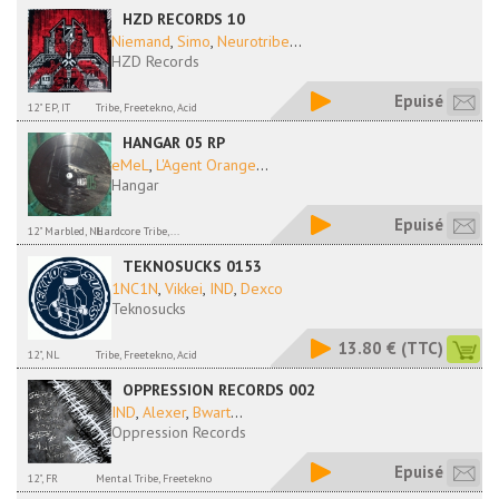
HZD RECORDS 10
Niemand
,
Simo
,
Neurotribe
...
HZD Records
Epuisé
12" EP, IT
Tribe, Freetekno, Acid
HANGAR 05 RP
eMeL
,
L'Agent Orange
...
Hangar
Epuisé
12" Marbled, NL
Hardcore Tribe,...
TEKNOSUCKS 0153
1NC1N
,
Vikkei
,
IND
,
Dexco
Teknosucks
13.80 €
(TTC)
12", NL
Tribe, Freetekno, Acid
OPPRESSION RECORDS 002
IND
,
Alexer
,
Bwart
...
Oppression Records
Epuisé
12", FR
Mental Tribe, Freetekno