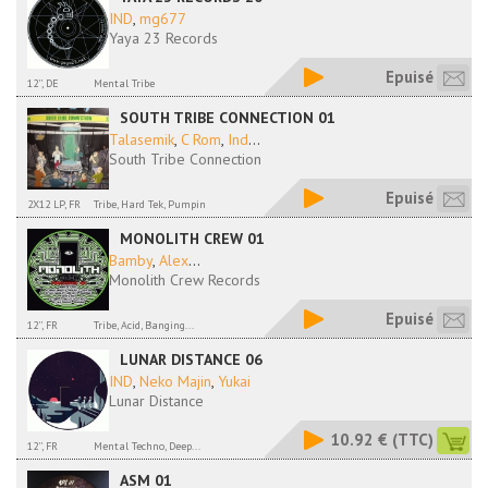
IND
,
mg677
Yaya 23 Records
Epuisé
12'', DE
Mental Tribe
SOUTH TRIBE CONNECTION 01
Talasemik
,
C Rom
,
Ind
...
South Tribe Connection
Epuisé
2X12 LP, FR
Tribe, Hard Tek, Pumpin
MONOLITH CREW 01
Bamby
,
Alex
...
Monolith Crew Records
Epuisé
12'', FR
Tribe, Acid, Banging...
LUNAR DISTANCE 06
IND
,
Neko Majin
,
Yukai
Lunar Distance
10.92 €
(TTC)
12'', FR
Mental Techno, Deep...
ASM 01