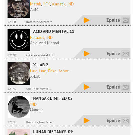
Matek
,
HFK
,
Asmatik
,
IND
ASM
Epuisé
12'', FR
Hardcore, Speedcore
ACID AND MENTAL 11
Rataxes
,
IND
Acid And Mental
Epuisé
12'', FR
Acidcore, mental Acid...
X-LAB 2
Ling Ling
,
Enko
,
Asher
...
X-Lab
Epuisé
12'', NL
Acid Tribe, Mental...
HANGAR LIMITED 02
IND
Hangar
Epuisé
12'', NL
Hardcore, New School
LUNAR DISTANCE 09