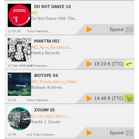
DO NOT DANCE 10
IND
Do Not Dance With The...
Epuisé
12" EP, DE
Tribe, Freetekno,...
MANTRA 002
IND
,
Âpre
,
Bandikoot
...
Mantra Records
19.20 €
(TTC)
12'' Red MRBLD, FR
Acid Freetekno,...
BIOTOPE 04
IND
,
Pozek
,
Velcro
,
Vikkei
Biotope Archives
14.40 €
(TTC)
12", NL
Tribe, Freetekno
ZOUAW 03
Six Ou Sept
,
Velcro
...
Bande 2 Zouaw
Epuisé
12", FR
Acid Tribe, Freetekno