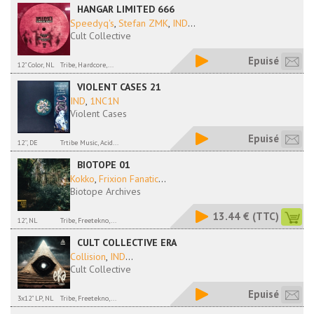
HANGAR LIMITED 666
Speedyq's
,
Stefan ZMK
,
IND
...
Cult Collective
Epuisé
12" Color, NL
Tribe, Hardcore,...
VIOLENT CASES 21
IND
,
1NC1N
Violent Cases
Epuisé
12'', DE
Trtibe Music, Acid...
BIOTOPE 01
Kokko
,
Frixion Fanatic
...
Biotope Archives
13.44 €
(TTC)
12", NL
Tribe, Freetekno,...
CULT COLLECTIVE ERA
Collision
,
IND
...
Cult Collective
Epuisé
3x12" LP, NL
Tribe, Freetekno,...