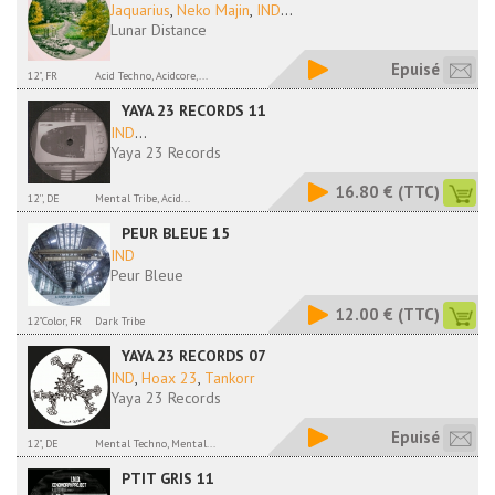
Jaquarius
,
Neko Majin
,
IND
...
Lunar Distance
Epuisé
12", FR
Acid Techno, Acidcore,...
YAYA 23 RECORDS 11
IND
...
Yaya 23 Records
16.80 €
(TTC)
12'', DE
Mental Tribe, Acid...
PEUR BLEUE 15
IND
Peur Bleue
12.00 €
(TTC)
12"Color, FR
Dark Tribe
YAYA 23 RECORDS 07
IND
,
Hoax 23
,
Tankorr
Yaya 23 Records
Epuisé
12", DE
Mental Techno, Mental...
PTIT GRIS 11