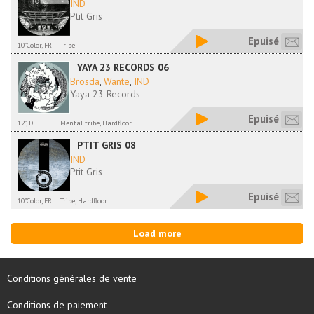
IND
Ptit Gris
Epuisé
10"Color, FR
Tribe
YAYA 23 RECORDS 06
Brosda
,
Wante
,
IND
Yaya 23 Records
Epuisé
12", DE
Mental tribe, Hardfloor
PTIT GRIS 08
IND
Ptit Gris
Epuisé
10"Color, FR
Tribe, Hardfloor
Load more
Conditions générales de vente
Conditions de paiement