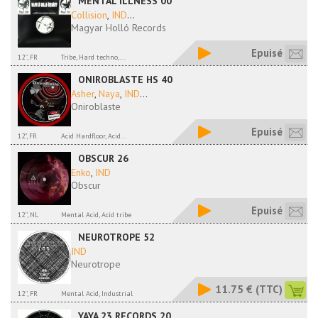
MENTAL ILLNESS 00
Collision
,
IND
...
Magyar Holló Records
Epuisé
12'', FR
Tribe, Hard techno,...
ONIROBLASTE HS 40
Asher
,
Naya
,
IND
...
Oniroblaste
Epuisé
12", FR
Acid Hardfloor, Acid...
OBSCUR 26
Enko
,
IND
Obscur
Epuisé
12'', NL
Mental Acid, Acid tribe
NEUROTROPE 52
IND
Neurotrope
11.75 €
(TTC)
12'', FR
Mental Acid, Industrial
YAYA 23 RECORDS 20