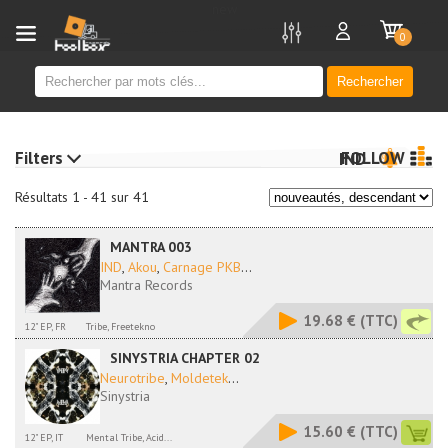
new
0
Rechercher
Filters
FOLLOW
IND
Résultats 1 - 41 sur 41
MANTRA 003
IND
,
Akou
,
Carnage PKB
...
Mantra Records
19.68 €
(TTC)
12" EP, FR
Tribe, Freetekno
SINYSTRIA CHAPTER 02
Neurotribe
,
Moldetek
...
Sinystria
15.60 €
(TTC)
12" EP, IT
Mental Tribe, Acid...