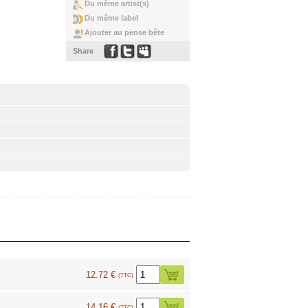
Du même artist(s)
Du même label
Ajouter au pense bête
Share
12.72 €
(TTC)
14.16 €
(TTC)