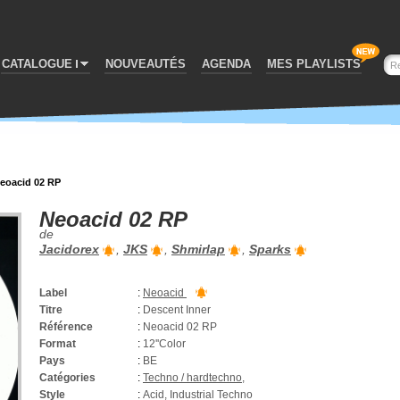
CATALOGUE
NOUVEAUTÉS
AGENDA
MES PLAYLISTS
eoacid 02 RP
Neoacid 02 RP
de
Jacidorex
,
JKS
,
Shmirlap
,
Sparks
Label
:
Neoacid
Titre
:
Descent Inner
Référence
:
Neoacid 02 RP
Format
:
12''Color
Pays
:
BE
Catégories
:
Techno / hardtechno
,
Style
:
Acid, Industrial Techno