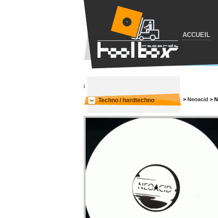
ACCUEIL
i
>
Neoacid
>
N
Techno / hardtechno