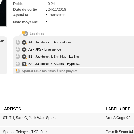
Poids
:
0.24
Date de sortie
:
24/11/2018
Ajouté le
:
13/02/2023
Note moyenne
:
Les titres
 did
A1 - Jacidorex - Descent inner
A2 - JKS - Emergence
B1 - Jacidorex & Shmirlap - La Bite
B2 - Jacidorex & Sparks - Hypnova
Ajouter tous les titres à une playlist
ARTISTS
LABEL / REF
STLTH
,
Sam C
,
Jack Wax
,
Sparks
...
Acid A Gogo 02
Sparks
,
Teknyco
,
TKC
,
Fritz
Cosmik Scum 04