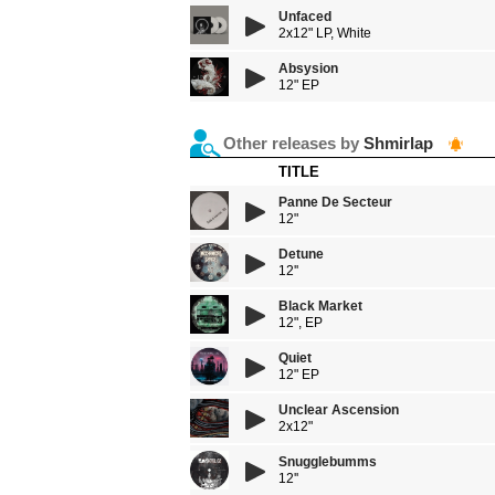
Unfaced
2x12" LP, White
Absysion
12" EP
Other releases by
Shmirlap
TITLE
Panne De Secteur
12"
Detune
12''
Black Market
12", EP
Quiet
12" EP
Unclear Ascension
2x12"
Snugglebumms
12''