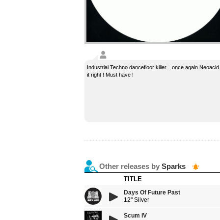
Industrial Techno dancefloor killer... once again Neoacid
it right ! Must have !
Other releases by
Sparks
TITLE
Days Of Future Past
12" Silver
Scum IV