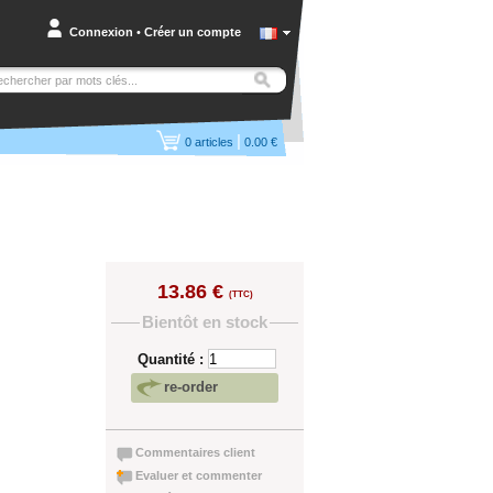
Connexion
•
Créer un compte
|
0
articles
0.00 €
13.86 €
(TTC)
Bientôt en stock
Quantité :
re-order
Commentaires client
Evaluer et commenter