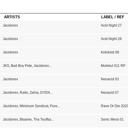
ARTISTS
LABEL / REF
Jacidorex
Acid Night 27
Jacidorex
Acid Night 28
Jacidorex
Ketoksid 08
JKS
,
Bad Boy Pete
,
Jacidorex
...
Molekul 011 RP
Jacidorex
Neoacid 03
Jacidorex
,
Raito
,
Zahia
,
DYEN
...
Neoacid 07
Jacidorex
,
Minimum Syndicat
,
Pure
...
Rave Or Die 202
Jacidorex
,
Blaame
,
Tha Touffaz
...
Sonic Mess 01