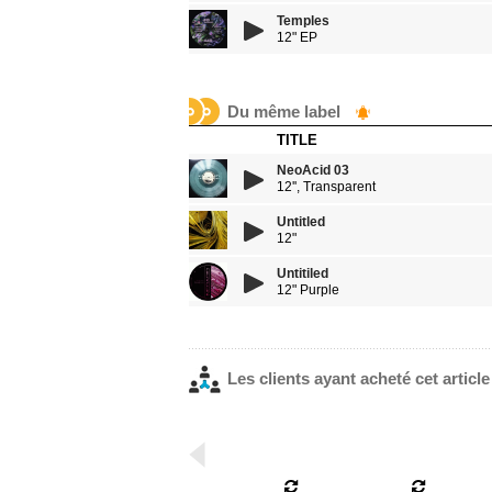
Temples
12" EP
Du même label
TITLE
NeoAcid 03
12'', Transparent
Untitled
12"
Untitiled
12" Purple
Les clients ayant acheté cet articl