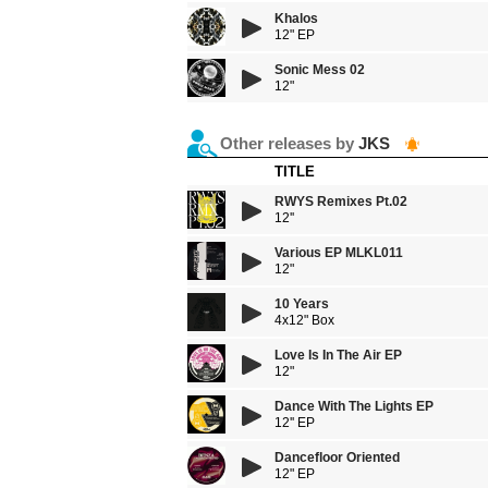
Khalos
12" EP
Sonic Mess 02
12"
Other releases by
JKS
TITLE
RWYS Remixes Pt.02
12''
Various EP MLKL011
12"
10 Years
4x12" Box
Love Is In The Air EP
12"
Dance With The Lights EP
12'' EP
Dancefloor Oriented
12" EP