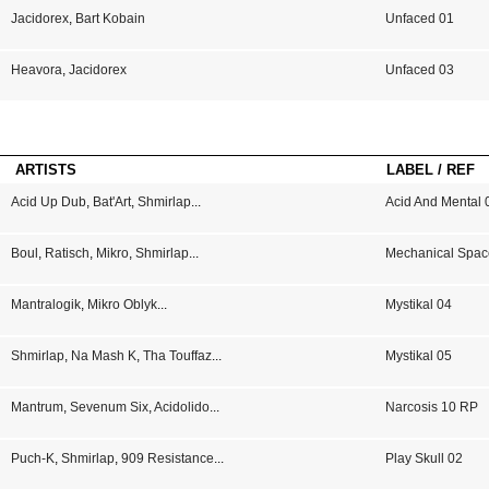
Jacidorex
,
Bart Kobain
Unfaced 01
Heavora
,
Jacidorex
Unfaced 03
ARTISTS
LABEL / REF
Acid Up Dub
,
Bat'Art
,
Shmirlap
...
Acid And Mental 
Boul
,
Ratisch
,
Mikro
,
Shmirlap
...
Mechanical Spac
Mantralogik
,
Mikro Oblyk
...
Mystikal 04
Shmirlap
,
Na Mash K
,
Tha Touffaz
...
Mystikal 05
Mantrum
,
Sevenum Six
,
Acidolido
...
Narcosis 10 RP
Puch-K
,
Shmirlap
,
909 Resistance
...
Play Skull 02