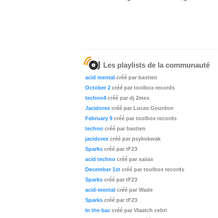
Les playlists de la communauté
acid mental
créé par bastien
October 2
créé par toolbox records
techno4
créé par dj 2mes
Jacidorex
créé par Lucas Gourdon
February 9
créé par toolbox records
techno
créé par bastien
jacidorex
créé par psykokwak
Sparks
créé par tF23
acid techno
créé par xaiiax
December 1st
créé par toolbox records
Sparks
créé par tF23
acid-mental
créé par Wade
Sparks
créé par tF23
In the bac
créé par Vlaatch cebri