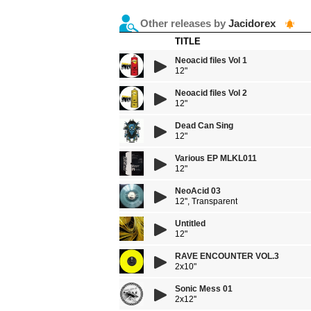
Other releases by
Jacidorex
TITLE
Neoacid files Vol 1
12"
Neoacid files Vol 2
12"
Dead Can Sing
12"
Various EP MLKL011
12"
NeoAcid 03
12'', Transparent
Untitled
12"
RAVE ENCOUNTER VOL.3
2x10"
Sonic Mess 01
2x12''