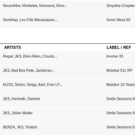
Neurotribe
,
Moldetek
,
Niemand
,
Simo
...
Sinystria Chapter
Shmirlap
,
Les Fûts Mécaniques
...
Sonic Mess 02
ARTISTS
LABEL / REF
Regal
,
JKS
,
Elen Allien
,
Clouds
...
Involve 35
JKS
,
Bad Boy Pete
,
Jacidorex
...
Molekul 011 RP
KUSS
,
Sicion
,
Seigg
,
Ikari
,
Fran LF
...
Molekul 10 Years
JKS
,
Hermeth
,
Salome
Smile Sessions 
JKS
,
Julian Muller
Smile Sessions 
BENZA
,
JKS
,
Toobris
Smile Sessions 