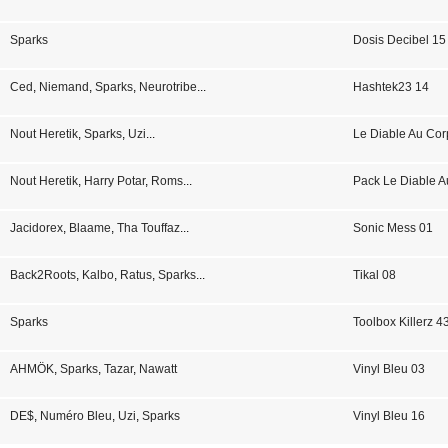
Sparks
Dosis Decibel 15
Ced
,
Niemand
,
Sparks
,
Neurotribe
...
Hashtek23 14
Nout Heretik
,
Sparks
,
Uzi
...
Le Diable Au Co
Nout Heretik
,
Harry Potar
,
Roms
...
Pack Le Diable A
Jacidorex
,
Blaame
,
Tha Touffaz
...
Sonic Mess 01
Back2Roots
,
Kalbo
,
Ratus
,
Sparks
...
Tikal 08
Sparks
Toolbox Killerz 4
AHMÖK
,
Sparks
,
Tazar
,
Nawatt
Vinyl Bleu 03
DE$
,
Numéro Bleu
,
Uzi
,
Sparks
Vinyl Bleu 16