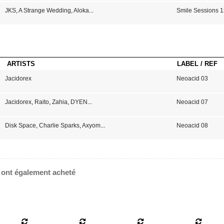
JKS
,
A Strange Wedding
,
Aloka
...
Smile Sessions 
ARTISTS
LABEL / REF
Jacidorex
Neoacid 03
Jacidorex
,
Raito
,
Zahia
,
DYEN
...
Neoacid 07
Disk Space
,
Charlie Sparks
,
Axyom
...
Neoacid 08
e ont également acheté