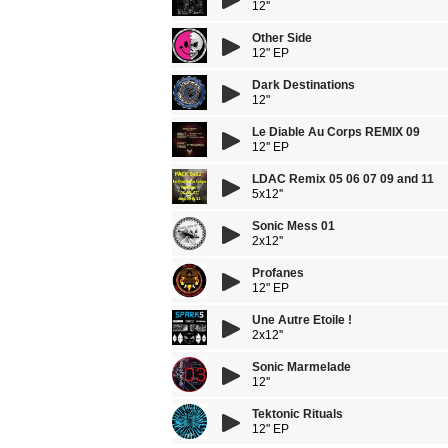
12''
Other Side
12" EP
Dark Destinations
12"
Le Diable Au Corps REMIX 09
12'' EP
LDAC Remix 05 06 07 09 and 11
5x12''
Sonic Mess 01
2x12''
Profanes
12" EP
Une Autre Etoile !
2x12''
Sonic Marmelade
12''
Tektonic Rituals
12" EP