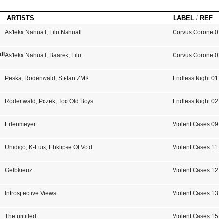
ARTISTS
LABEL / REF
As'teka Nahuatl
,
Lilū Nahūatl
Corvus Corone 0
lli
As'teka Nahuatl
,
Baarek
,
Lilū
...
Corvus Corone 0
Peska
,
Rodenwald
,
Stefan ZMK
Endless Night 01
Rodenwald
,
Pozek
,
Too Old Boys
Endless Night 02
Erlenmeyer
Violent Cases 09
Unidigo
,
K-Luis
,
Ehklipse Of Void
Violent Cases 11
Gelbkreuz
Violent Cases 12
Introspective Views
Violent Cases 13
The untitled
Violent Cases 15