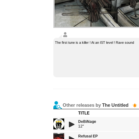
The first tune is a killer ! At an IST level ! Rave sound
Other releases by
The Untitled
TITLE
DeBiNage
12''
Refusal EP