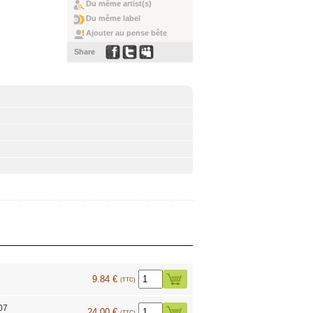
Du même artist(s)
Du même label
Ajouter au pense bête
Share
9.84 €
(TTC)
07
24.00 €
(TTC)