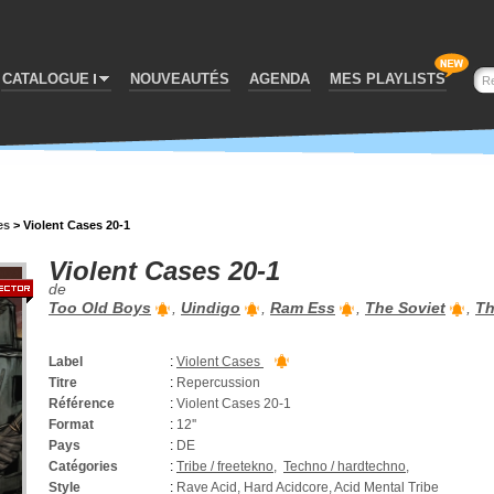
CATALOGUE
NOUVEAUTÉS
AGENDA
MES PLAYLISTS
es
>
Violent Cases 20-1
Violent Cases 20-1
de
Too Old Boys
,
Uindigo
,
Ram Ess
,
The Soviet
,
Th
Label
:
Violent Cases
Titre
:
Repercussion
Référence
:
Violent Cases 20-1
Format
:
12''
Pays
:
DE
Catégories
:
Tribe / freetekno
,
Techno / hardtechno
,
Style
:
Rave Acid, Hard Acidcore, Acid Mental Tribe