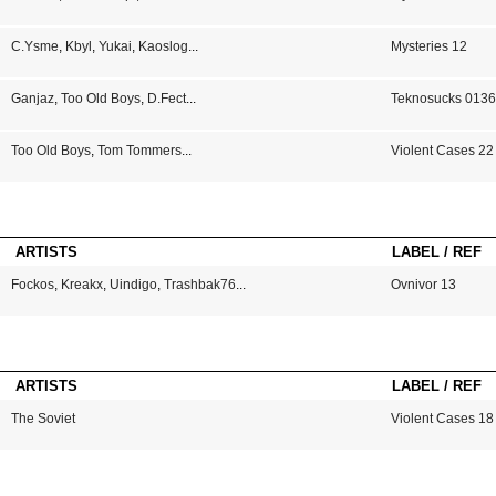
C.Ysme
,
Kbyl
,
Yukai
,
Kaoslog
...
Mysteries 12
Ganjaz
,
Too Old Boys
,
D.Fect
...
Teknosucks 013
Too Old Boys
,
Tom Tommers
...
Violent Cases 22
ARTISTS
LABEL / REF
Fockos
,
Kreakx
,
Uindigo
,
Trashbak76
...
Ovnivor 13
ARTISTS
LABEL / REF
The Soviet
Violent Cases 18