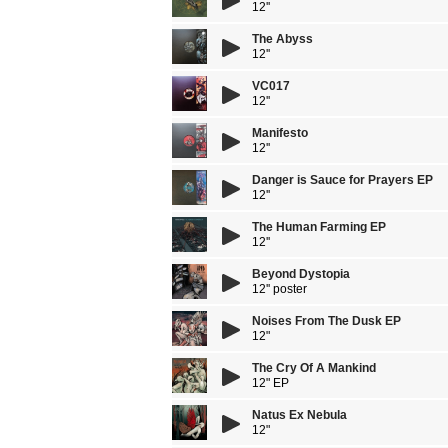
12''
The Abyss
12''
VC017
12''
Manifesto
12''
Danger is Sauce for Prayers EP
12''
The Human Farming EP
12''
Beyond Dystopia
12'' poster
Noises From The Dusk EP
12"
The Cry Of A Mankind
12" EP
Natus Ex Nebula
12"