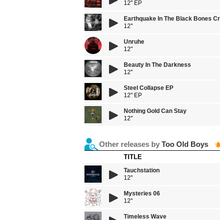
12" EP
Earthquake In The Black Bones C
12''
Unruhe
12"
Beauty In The Darkness
12''
Steel Collapse EP
12" EP
Nothing Gold Can Stay
12''
Other releases by
Too Old Boys
TITLE
Tauchstation
12"
Mysteries 06
12''
Timeless Wave