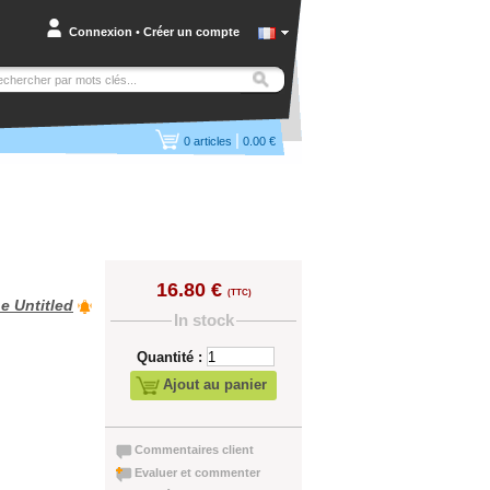
Connexion
•
Créer un compte
|
0
articles
0.00 €
16.80 €
(TTC)
e Untitled
In stock
Quantité :
Ajout au panier
Commentaires client
Evaluer et commenter