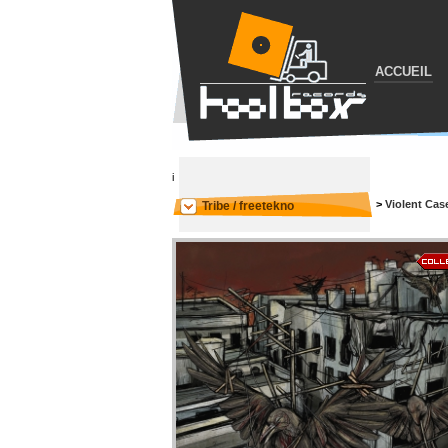
ACCUEIL
i
>
Violent Cas
Tribe / freetekno