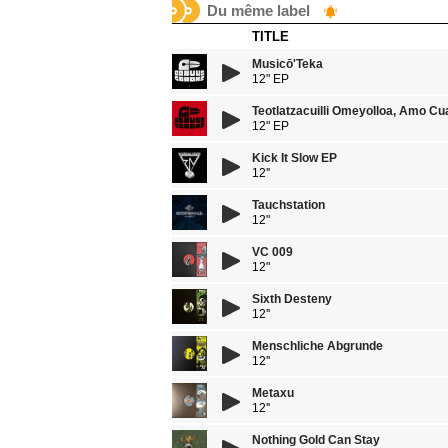
Du même label
TITLE
Musicō'Teka
12" EP
Teotlatzacuilli Omeyolloa, Amo Cua
12" EP
Kick It Slow EP
12''
Tauchstation
12"
VC 009
12"
Sixth Desteny
12''
Menschliche Abgrunde
12''
Metaxu
12''
Nothing Gold Can Stay