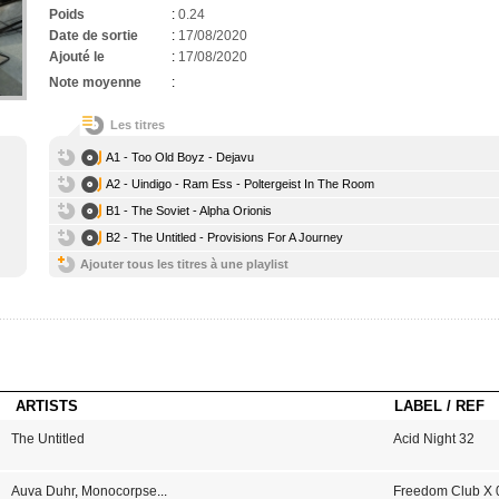
Poids
:
0.24
Date de sortie
:
17/08/2020
Ajouté le
:
17/08/2020
Note moyenne
:
Les titres
A1 - Too Old Boyz - Dejavu
A2 - Uindigo - Ram Ess - Poltergeist In The Room
B1 - The Soviet - Alpha Orionis
B2 - The Untitled - Provisions For A Journey
Ajouter tous les titres à une playlist
ARTISTS
LABEL / REF
The Untitled
Acid Night 32
Auva Duhr
,
Monocorpse
...
Freedom Club X 