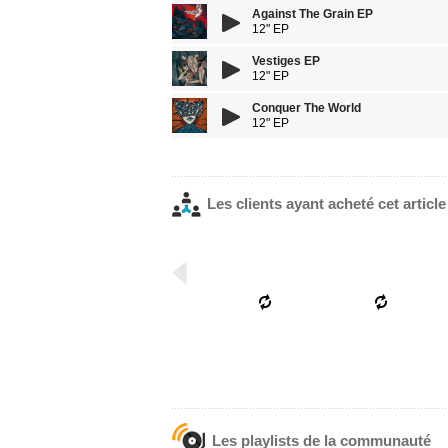
Against The Grain EP
12" EP
Vestiges EP
12" EP
Conquer The World
12" EP
Les clients ayant acheté cet articl
Les playlists de la communauté