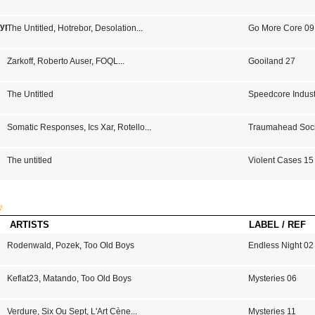
rypt EP
The Untitled
,
Hotrebor
,
Desolation
...
Go More Core 09
Zarkoff
,
Roberto Auser
,
FOQL
...
Gooiland 27
The Untitled
Speedcore Indust
Somatic Responses
,
Ics Xar
,
Rotello
...
Traumahead Soci
The untitled
Violent Cases 15
ARTISTS
LABEL / REF
Rodenwald
,
Pozek
,
Too Old Boys
Endless Night 02
Keflat23
,
Matando
,
Too Old Boys
Mysteries 06
Verdure
,
Six Ou Sept
,
L'Art Cène
...
Mysteries 11