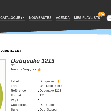
CATALOGUE
NOUVEAUTÉS
AGENDA
MES PLAYLISTS
>
Dubquake 1213
Dubquake 1213
de
Iration Steppas
Label
:
Dubquake
Titre
:
One Drop Remix
Référence
:
Dubquake 1213
Format
:
12"
Pays
:
FR
Catégories
:
Dub / ragga
,
Style
:
Dub, Stepper