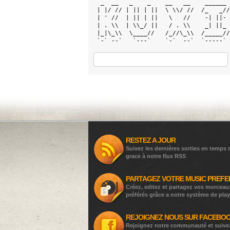
  _  __   _    _    __   __    ______ 
 | |/ // | || | ||  \ \\/ //  /_   _//
 | ' //  | || | ||   \   //    -| ||- 
 | . \\  | \\_/ ||   / . \\    _| ||_ 
 |_|\_\\  \____//   /_//\_\\  /_____//
 `-` --`   `---`    `-`  --`  `-----` 
RESTEZ A JOUR
Suivez les dernières sorties en temps r
grace à notre flux RSS
PARTAGEZ VOTRE MUSIC PREFE
Créez, editez et partagez vos morceau
préférés grâce a notre système de play
REJOIGNEZ NOUS SUR FACEBO
Rejoignez notre communauté et suive