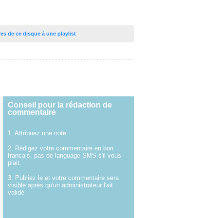
tres de ce disque à une playlist
Conseil pour la rédaction de
commentaire
1. Attribuez une note
2. Rédigez votre commentaire en bon
francais, pas de language SMS s'il vous
plait.
3. Publiez le et votre commentaire sera
visible après qu'un administrateur l'ait
validé