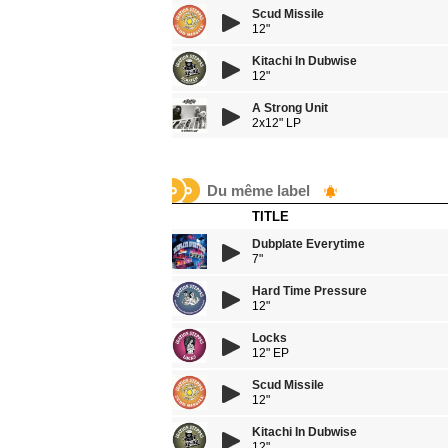
Scud Missile
12"
Kitachi In Dubwise
12"
A Strong Unit
2x12" LP
Du même label
TITLE
Dubplate Everytime
7"
Hard Time Pressure
12"
Locks
12" EP
Scud Missile
12"
Kitachi In Dubwise
12"