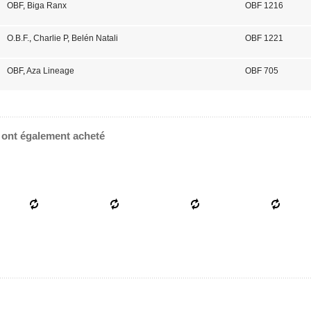
OBF
,
Biga Ranx
OBF 1216
O.B.F.
,
Charlie P
,
Belén Natali
OBF 1221
OBF
,
Aza Lineage
OBF 705
e ont également acheté