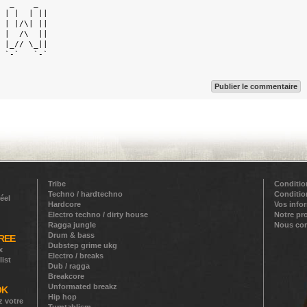
  _    _   

 | |  | || 

 | |/\| || 

 |  /\  || 

 |_// \_|| 

 `-`   `-` 

Publier le commentaire
Tribe
Conditio
Techno / hardtechno
Conditio
éel
Hardcore
Vos info
Electro techno / dirty house
Notre pr
Ragga jungle
Nous con
Drum & bass
REE
Dubstep grime ukg
x
Electro / breaks
list
Dub / ragga
Breakcore
Unformated breakz
OK
Hip hop
z votre