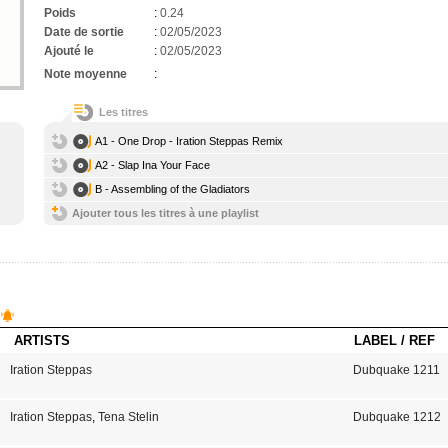
Poids
:
0.24
Date de sortie
:
02/05/2023
Ajouté le
:
02/05/2023
Note moyenne
:
Les titres
A1 - One Drop - Iration Steppas Remix
A2 - Slap Ina Your Face
B - Assembling of the Gladiators
Ajouter tous les titres à une playlist
ARTISTS
LABEL / REF
Iration Steppas
Dubquake 1211
Iration Steppas
,
Tena Stelin
Dubquake 1212