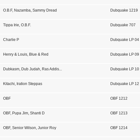
O.B.F
,
Nazamba
,
Sammy Dread
Dubquake 1219
Tippa Irie
,
O.B.F.
Dubquake 707
Charlie P
Dubquake LP 04
Henry & Louis
,
Blue & Red
Dubquake LP 09
Dubkasm
,
Dub Judah
,
Ras Addis
...
Dubquake LP 10
Kitachi
,
Iration Steppas
Dubquake LP 12
OBF
OBF 1212
OBF
,
Pupa Jim
,
Shanti D
OBF 1213
OBF
,
Senior Wilson
,
Junior Roy
OBF 1214