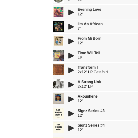
Evening Love
12"
I'm An African
7"
From Mi Born
12''
Time Will Tell
LP
Transform I
2x12" LP Gatefold
A Strong Unit
2x12" LP
Akouphene
12"
Signz Series #3
12''
Signz Series #4
12''