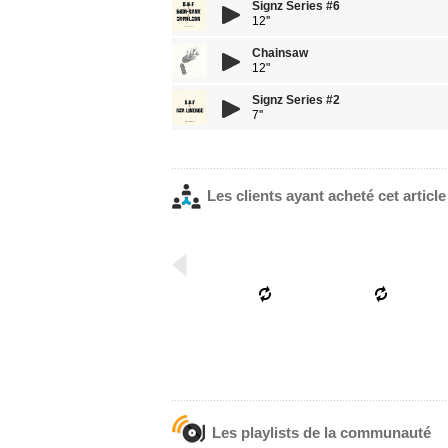
Signz Series #6
12''
Chainsaw
12"
Signz Series #2
7''
Les clients ayant acheté cet articl
Les playlists de la communauté