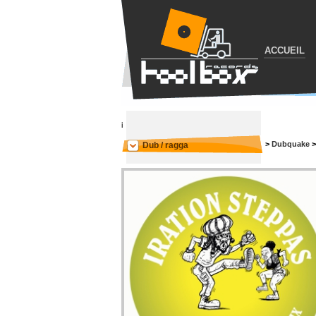
ACCUEIL
i
>
Dubquake
Dub / ragga