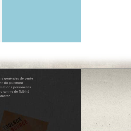
ns générales de vente
ns de paiement
rmations personelles
ogramme de fidélité
tacter