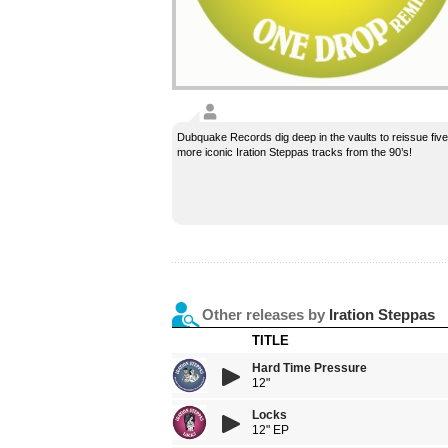
Dubquake Records dig deep in the vaults to reissue five
more iconic Iration Steppas tracks from the 90’s!
Other releases by
Iration Steppas
TITLE
Hard Time Pressure
12"
Locks
12" EP