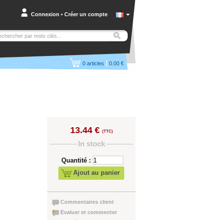
Connexion
•
Créer un compte
|
0
articles
0.00 €
13.44 €
(TTC)
In stock
Quantité :
Ajout au panier
Commentaires client
Evaluer et commenter