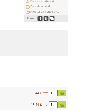
Du même artist(s)
Du même label
Ajouter au pense bête
Share
13.44 €
(TTC)
13.44 €
(TTC)