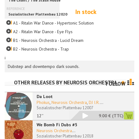
In stock
A1 - Ritalin War Dance - Hypertonic Solution
A2 - Ritalin War Dance - Eye Flys
B1 - Neurosis Orchestra - Lucid Dream
B2 - Neurosis Orchestra - Trap
i
Dubstep and downtempo dark sounds.
OTHER RELEASES BY
NEUROSIS ORCHESTRA
FOLLOW
Da Loot
Phokus
,
Neurosis Orchestra
,
DJ I.R.
...
Sozialistischer Plattenbau 12007
12''
9.00 €
(TTC)
We Bomb Fi Dubs #5
Neurosis Orchestra
...
Sozialistischer Plattenbau 12018