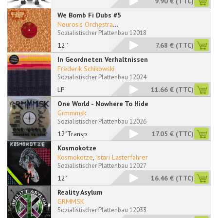
9.90 €
(TTC)
We Bomb Fi Dubs #5
Neurosis Orchestra
...
Sozialistischer Plattenbau 12018
12''
7.68 €
(TTC)
In Geordneten Verhaltnissen
Frederik Schikowski
Sozialistischer Plattenbau 12024
LP
11.66 €
(TTC)
One World - Nowhere To Hide
Grmmmsk
Sozialistischer Plattenbau 12026
12"Transp
17.05 €
(TTC)
Kosmokotze
Kosmokotze
,
Istari Lasterfahrer
Sozialistischer Plattenbau 12027
12"
16.46 €
(TTC)
Reality Asylum
GRMMSK
Sozialistischer Plattenbau 12033