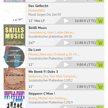
Das Geflecht
Kostenfalle
Musik Gegen Die Zeit 03
12'' Mini LP
16.80 €
(TTC)
$kill$ Music
Saoulaterre
,
Istari Lasterfahrer
...
Sozialistischer plattenbau 04-05
2x7''
12.88 €
(TTC)
Da Loot
Phokus
,
Neurosis Orchestra
,
DJ I.R.
...
Sozialistischer Plattenbau 12007
12''
9.00 €
(TTC)
We Bomb Fi Dubs 3
Nickynutz
,
Eka The Mad Samplist
...
Sozialistischer Plattenbau 12012
12''
2.88 €
(TTC)
Skipperrr C'Mon !
Bruno
,
Michel Are Smiling
...
Sozialistischer Plattenbau 12014