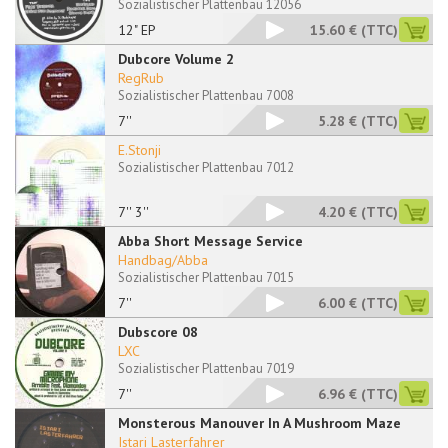
Sozialistischer Plattenbau 12056
12" EP
15.60 €
(TTC)
Dubcore Volume 2
RegRub
Sozialistischer Plattenbau 7008
7''
5.28 €
(TTC)
E.Stonji
Sozialistischer Plattenbau 7012
7'' 3''
4.20 €
(TTC)
Abba Short Message Service
Handbag/Abba
Sozialistischer Plattenbau 7015
7''
6.00 €
(TTC)
Dubscore 08
LXC
Sozialistischer Plattenbau 7019
7''
6.96 €
(TTC)
Monsterous Manouver In A Mushroom Maze
Istari Lasterfahrer