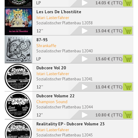
LP
14.03 €
(TTC)
Les Lors De L’hostilite
Istari Lasterfahrer
Sozialistischer Plattenbau 12038
12''
13.04 €
(TTC)
87-93
Shrankaffe
Sozialistischer Plattenbau 12040
LP
15.60 €
(TTC)
Dubcore Vol 20
Istari Lasterfahrer
Sozialistischer Plattenbau 12041
12''
11.04 €
(TTC)
Dubcore Volume 22
Champion Sound
Sozialistischer Plattenbau 12044
12"
10.80 €
(TTC)
Realitality EP - Dubcore Volume 23
Istari Lasterfahrer
Sozialistischer Plattenbau 12045