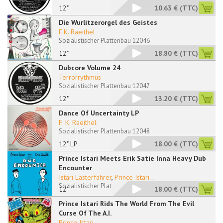
12"
10.63 €
(TTC)
Die Wurlitzerorgel des Geistes
F.K. Raeithel
Sozialistischer Plattenbau 12046
12"
18.80 €
(TTC)
Dubcore Volume 24
Terrorrythmus
Sozialistischer Plattenbau 12047
12"
13.20 €
(TTC)
Dance Of Uncertainty LP
F. K. Raeithel
Sozialistischer Plattenbau 12048
12" LP
18.00 €
(TTC)
Prince Istari Meets Erik Satie Inna Heavy Dub
Encounter
Istari Lasterfahrer
,
Prince Istari
...
Sozialistischer Plattenbau 12050 RP
12"
18.00 €
(TTC)
Prince Istari Rids The World From The Evil
Curse Of The A.I.
Prince Istari