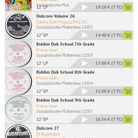
Sozialistischer Plattenbau 12051 LP
12" LP
19.20 €
(TTC)
Dubcore Volume 26
Gabba Dub Project
,
NIV
,
LXC
Sozialistischer Plattenbau 12052
12" EP
14.40 €
(TTC)
Riddim Dub School 7th Grade
Prince Istari
Sozialistischer Plattenbau 12053
12" LP
15.00 €
(TTC)
Riddim Dub School 8th Grade
Prince Istari
Sozialistischer Plattenbau 12054
12" EP
15.00 €
(TTC)
Riddim Dub School 9th Grade
Prince Istari
Sozialistischer Plattenbau 12055
12" EP
16.56 €
(TTC)
Dubcore 27
DJ Badshape