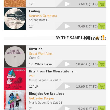
12''
7.68 €
(TTC)
Failing
Neurosis Orchestra
Sprengstoff 16
12''
9.40 €
(TTC)
BY THE SAME LABEL
FOLLOW
Untitled
Great Wohlfahrt
Greta 01
12'' White Label
10.42 €
(TTC)
Hits From The Oberstübchen
PAF
Musik Gegen Die Zeit 01
12" LP
15.60 €
(TTC)
Blowjobs Are Real Jobs
Geklauter Körper
Musik Gegen Die Zeit 02
7"
9.24 €
(TTC)