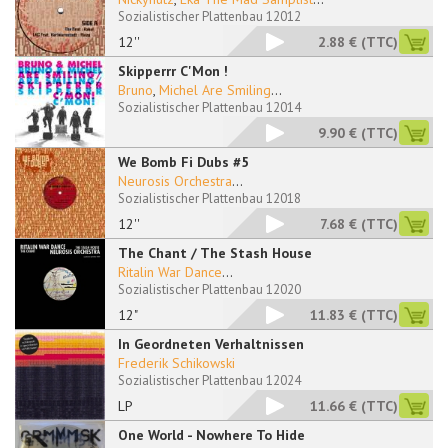
Sozialistischer Plattenbau 12012
12''
2.88 €
(TTC)
Skipperrr C'Mon !
Bruno
,
Michel Are Smiling
...
Sozialistischer Plattenbau 12014
9.90 €
(TTC)
We Bomb Fi Dubs #5
Neurosis Orchestra
...
Sozialistischer Plattenbau 12018
12''
7.68 €
(TTC)
The Chant / The Stash House
Ritalin War Dance
...
Sozialistischer Plattenbau 12020
12"
11.83 €
(TTC)
In Geordneten Verhaltnissen
Frederik Schikowski
Sozialistischer Plattenbau 12024
LP
11.66 €
(TTC)
One World - Nowhere To Hide