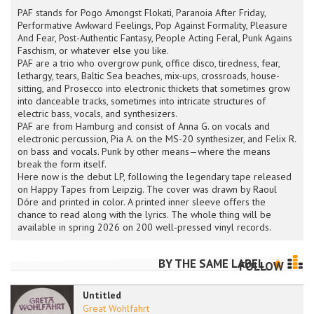
PAF stands for Pogo Amongst Flokati, Paranoia After Friday,
Performative Awkward Feelings, Pop Against Formality, Pleasure
And Fear, Post-Authentic Fantasy, People Acting Feral, Punk Agains
Faschism, or whatever else you like.
PAF are a trio who overgrow punk, office disco, tiredness, fear,
lethargy, tears, Baltic Sea beaches, mix-ups, crossroads, house-
sitting, and Prosecco into electronic thickets that sometimes grow
into danceable tracks, sometimes into intricate structures of
electric bass, vocals, and synthesizers.
PAF are from Hamburg and consist of Anna G. on vocals and
electronic percussion, Pia A. on the MS-20 synthesizer, and Felix R.
on bass and vocals. Punk by other means—where the means
break the form itself.
Here now is the debut LP, following the legendary tape released
on Happy Tapes from Leipzig. The cover was drawn by Raoul
Dóre and printed in color. A printed inner sleeve offers the
chance to read along with the lyrics. The whole thing will be
available in spring 2026 on 200 well-pressed vinyl records.
BY THE SAME LABEL
FOLLOW
Untitled
Great Wohlfahrt