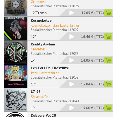
Grmmmsk
Sozialistischer Plattenbau 12026
12"Transp
17.05 €
(TTC)
Kosmokotze
Kosmokotze
,
Istari Lasterfahrer
Sozialistischer Plattenbau 12027
12"
16.46 €
(TTC)
Reality Asylum
GRMMSK
Sozialistischer Plattenbau 12033
LP
14.03 €
(TTC)
Les Lors De L’hostilite
Istari Lasterfahrer
Sozialistischer Plattenbau 12038
12''
13.04 €
(TTC)
87-93
Shrankaffe
Sozialistischer Plattenbau 12040
LP
15.60 €
(TTC)
Dubcore Vol 20