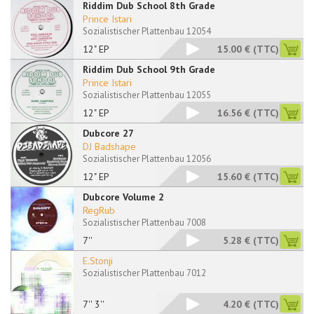
Riddim Dub School 8th Grade
Prince Istari
Sozialistischer Plattenbau 12054
12" EP
15.00 €
(TTC)
Riddim Dub School 9th Grade
Prince Istari
Sozialistischer Plattenbau 12055
12" EP
16.56 €
(TTC)
Dubcore 27
DJ Badshape
Sozialistischer Plattenbau 12056
12" EP
15.60 €
(TTC)
Dubcore Volume 2
RegRub
Sozialistischer Plattenbau 7008
7''
5.28 €
(TTC)
E.Stonji
Sozialistischer Plattenbau 7012
7'' 3''
4.20 €
(TTC)