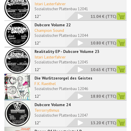
Istari Lasterfahrer
Sozialistischer Plattenbau 12041
12''
11.04 €
(TTC)
Dubcore Volume 22
Champion Sound
Sozialistischer Plattenbau 12044
12"
10.80 €
(TTC)
Realitality EP - Dubcore Volume 23
Istari Lasterfahrer
Sozialistischer Plattenbau 12045
12"
10.63 €
(TTC)
Die Wurlitzerorgel des Geistes
F.K. Raeithel
Sozialistischer Plattenbau 12046
12"
18.80 €
(TTC)
Dubcore Volume 24
Terrorrythmus
Sozialistischer Plattenbau 12047
12"
13.20 €
(TTC)