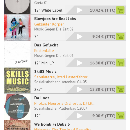
Greta 01
12'' White Label
10.42 €
(TTC)
Blowjobs Are Real Jobs
Geklauter Körper
Musik Gegen Die Zeit 02
7"
9.24 €
(TTC)
Das Geflecht
Kostenfalle
Musik Gegen Die Zeit 03
12'' Mini LP
16.80 €
(TTC)
$kill$ Music
Saoulaterre
,
Istari Lasterfahrer
...
Sozialistischer plattenbau 04-05
2x7''
12.88 €
(TTC)
Da Loot
Phokus
,
Neurosis Orchestra
,
DJ I.R.
...
Sozialistischer Plattenbau 12007
12''
9.00 €
(TTC)
We Bomb Fi Dubs 3
Nickynutz
,
Eka The Mad Samplist
...