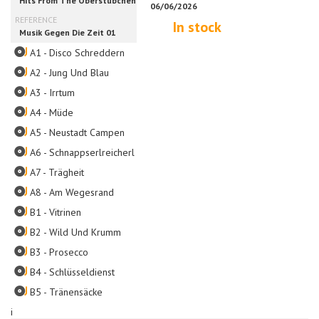
In stock
A1 - Disco Schreddern
A2 - Jung Und Blau
A3 - Irrtum
A4 - Müde
A5 - Neustadt Campen
A6 - Schnappserlreicherl
A7 - Trägheit
A8 - Am Wegesrand
B1 - Vitrinen
B2 - Wild Und Krumm
B3 - Prosecco
B4 - Schlüsseldienst
B5 - Tränensäcke
i