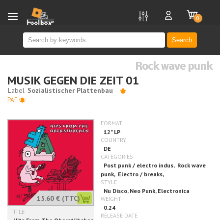
new
0
Search
Rock wave punk
MUSIK GEGEN DIE ZEIT 01
PAF
15.60 €
(TTC)