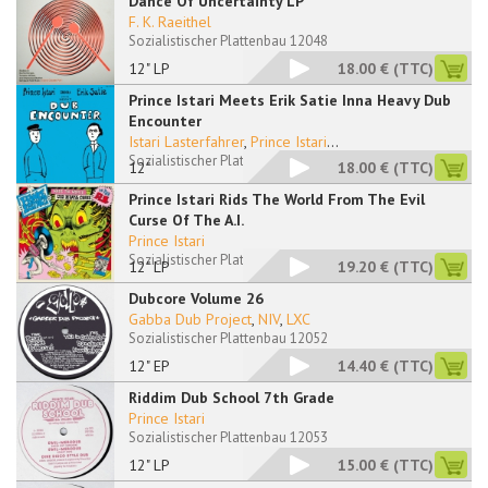
Dance Of Uncertainty LP
F. K. Raeithel
Sozialistischer Plattenbau 12048
12" LP
18.00 €
(TTC)
Prince Istari Meets Erik Satie Inna Heavy Dub
Encounter
Istari Lasterfahrer
,
Prince Istari
...
Sozialistischer Plattenbau 12050 RP
12"
18.00 €
(TTC)
Prince Istari Rids The World From The Evil
Curse Of The A.I.
Prince Istari
Sozialistischer Plattenbau 12051 LP
12" LP
19.20 €
(TTC)
Dubcore Volume 26
Gabba Dub Project
,
NIV
,
LXC
Sozialistischer Plattenbau 12052
12" EP
14.40 €
(TTC)
Riddim Dub School 7th Grade
Prince Istari
Sozialistischer Plattenbau 12053
12" LP
15.00 €
(TTC)