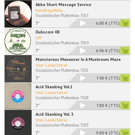
Abba Short Message Service
Handbag/Abba
Sozialistischer Plattenbau 7015
7''
6.00 €
(TTC)
Dubscore 08
LXC
Sozialistischer Plattenbau 7019
7''
6.96 €
(TTC)
Monsterous Manouver In A Mushroom Maze
Istari Lasterfahrer
Sozialistischer Plattenbau 7021
7''
7.48 €
(TTC)
Acid Skanking Vol.1
Istari Lasterfahrer
Sozialistischer Plattenbau 7028
7''
7.80 €
(TTC)
Acid Skanking Vol. 3
Istari Lasterfahrer
Sozialistischer Plattenbau 7033
7''
9.80 €
(TTC)